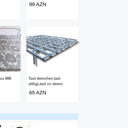
99 AZN
əzə 888
Taxt demirleri,taxt
altligi,taxt ici demir
65 AZN