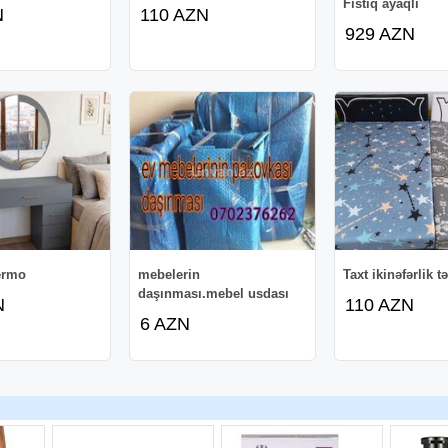
Fıstıq ayaqlı
N
110 AZN
929 AZN
ermo
mebelerin
Taxt ikinəfərlik t
daşınması.mebel usdası
N
110 AZN
6 AZN