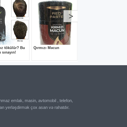
inmaz emlak, masin, avtomobil , telefon,
an yerləşdirmək çox asan və rahatdır.