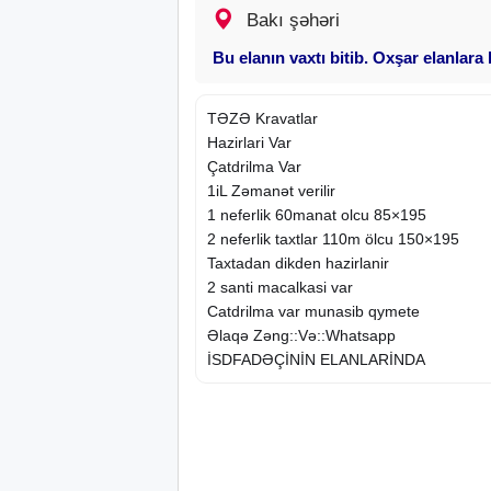
Bakı şəhəri
Bu elanın vaxtı bitib. Oxşar elanlara
TƏZƏ Kravatlar
Hazirlari Var
Çatdrilma Var
1iL Zəmanət verilir
1 neferlik 60manat olcu 85×195
2 neferlik taxtlar 110m ölcu 150×195
Taxtadan dikden hazirlanir
2 santi macalkasi var
Catdrilma var munasib qymete
Əlaqə Zəng::Və::Whatsapp
İSDFADƏÇİNİN ELANLARİNDA