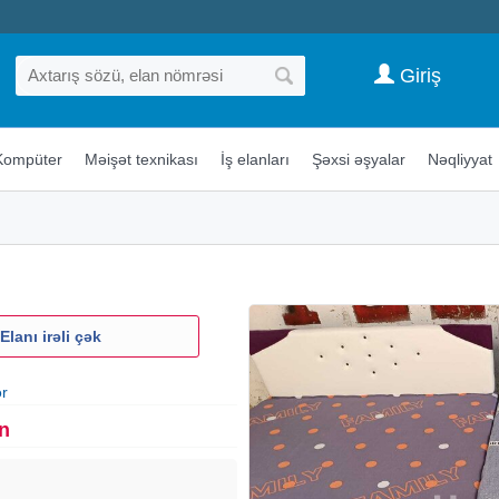
Giriş
Kompüter
Məişət texnikası
İş elanları
Şəxsi əşyalar
Nəqliyyat
Elanı irəli çək
ər
n