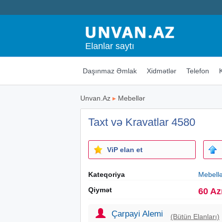
Elanlar saytı
Daşınmaz Əmlak
Xidmətlər
Telefon
Unvan.Az
▸
Mebellər
Taxt və Kravatlar 4580
ViP elan et
Kateqoriya
Mebell
Qiymət
60 Az
Çarpayi Alemi
(Bütün Elanları)