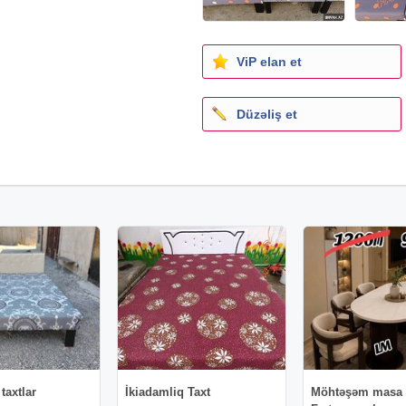
ViP elan et
Düzəliş et
 taxtlar
İkiadamliq Taxt
Möhtəşəm masa 