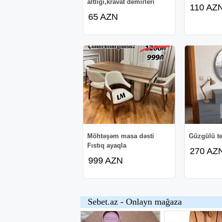
altligi,kravat demirleri
110 AZ
65 AZN
Möhtəşəm masa dəsti
Güzgülü t
Fıstıq ayaqla
270 AZ
999 AZN