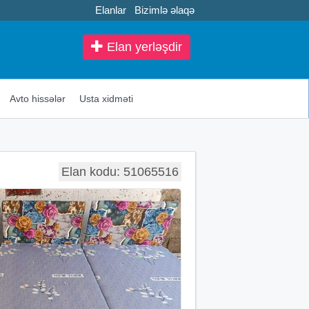
Elanlar
Bizimlə əlaqə
Elan yerləşdir
Avto hissələr
Usta xidməti
Elan kodu: 51065516