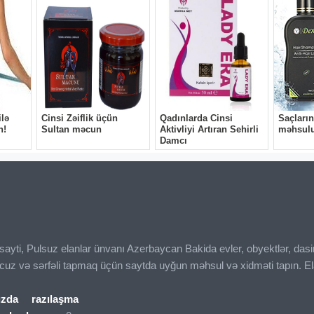
ı sayti, Pulsuz elanlar ünvanı Azerbaycan Bakida evler, obyektlər, das
ucuz və sərfəli tapmaq üçün saytda uyğun məhsul və xidməti tapın. El
ızda
razılaşma