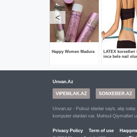
Unvan.Az
VIPEMLAK.AZ
SONXEBER.AZ
Unvan.az - Pulsuz elanlar saytı, alqı satq
komputer elanlari var. Məhsul Qiymətləri 
Privacy Policy
Term of use
Haqqım