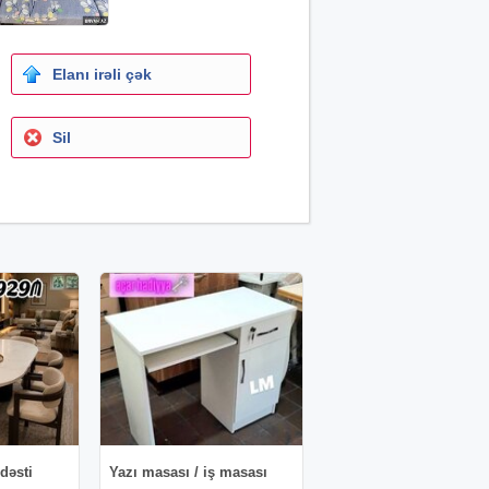
Elanı irəli çək
Sil
dəsti
Yazı masası / iş masası