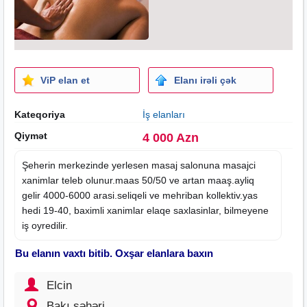
ViP elan et
Elanı irəli çək
Kateqoriya
İş elanları
Qiymət
4 000 Azn
Şeherin merkezinde yerlesen
masaj
salonuna masajci
xanimlar teleb olunur.maas 50/50 ve artan maaş.ayliq
gelir 4000-6000 arasi.seliqeli ve mehriban kollektiv.yas
hedi 19-40, baximli xanimlar elaqe saxlasinlar, bilmeyene
iş oyredilir.
Bu elanın vaxtı bitib. Oxşar elanlara baxın
Elcin
Bakı şəhəri