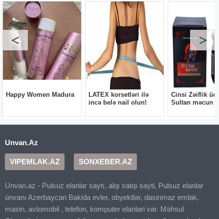
Unvan.Az
VIPEMLAK.AZ
SONXEBER.AZ
Unvan.az - Pulsuz elanlar saytı, alqı satqı sayti, Pulsuz elanlar
ünvanı Azerbaycan Bakida evler, obyektlər, dasinmaz emlak,
masin, avtomobil , telefon, komputer elanlari var. Məhsul