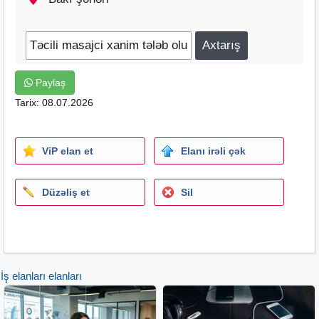
Paylaş
Tarix: 08.07.2026
ViP elan et
Elanı irəli çək
Düzəliş et
Sil
İş elanları elanları