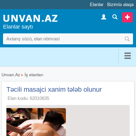
Elanlar
Bizimlə əlaqə
Elanlar saytı
Unvan.Az
▸
İş elanları
Təcili masajci xanim tələb olunur
Elan kodu: 62010835