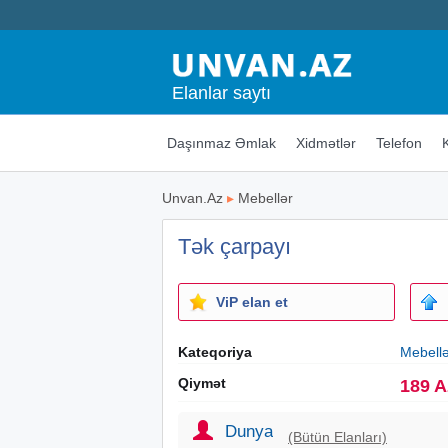
Elanlar saytı
Daşınmaz Əmlak
Xidmətlər
Telefon
Unvan.Az
▸
Mebellər
Tək çarpayı
ViP elan et
Kateqoriya
Mebell
Qiymət
189 
Dunya
(Bütün Elanları)