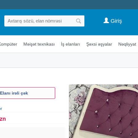
Giriş
Kompüter
Məişət texnikası
İş elanları
Şəxsi əşyalar
Nəqliyyat
Elanı irəli çək
ər
Azn