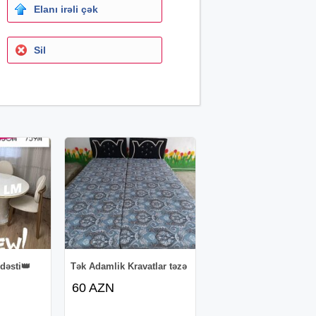
Elanı irəli çək
Sil
dəsti👑
Tək Adamlik Kravatlar təzə
60 AZN