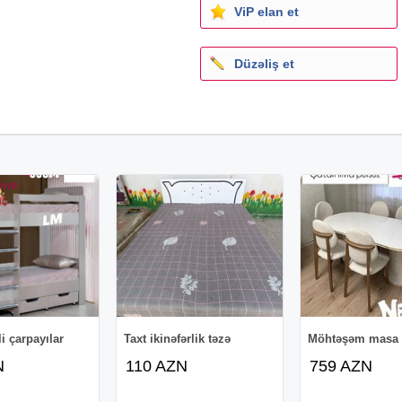
ViP elan et
Düzəliş et
i çarpayılar
Taxt ikinəfərlik təzə
Möhtəşəm masa 
N
110 AZN
759 AZN