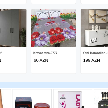
f
Kravat təzə-0777
Yeni Kamodlar -
N
60 AZN
199 AZN