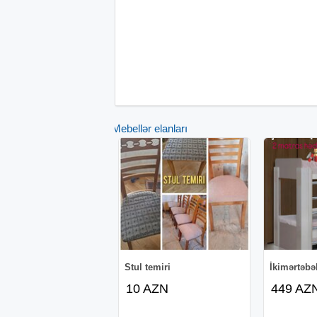
Mebellər elanları
Stul temiri
İkimərtəbəl
10 AZN
449 AZ