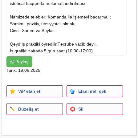
istehsal haqqında məlumatlandırılması.
Namizədə tələblər; Komanda ilə işləməyi bacarmalı;
Səmimi, pozitiv, ünsiyyətcil olmalı;
Cinsi: Xanım və Bəylər.
Qeyd:İş praktiki öyrədilir.Təcrübə vacib deyil.
İş qrafiki:Həftədə 5 gün
saat
(10:00-17:00).
Bakı şəh.Nəsimi ray.
Paylaş
Tarix: 19.06.2025
Maraqlananlar qeyd olunan nömrə ilə əlaqə saxlaya və ya
CV-nizi
isvakansiya08@gmail.com
göndərə bilərsiz.
ViP elan et
Elanı irəli çək
Düzəliş et
Sil