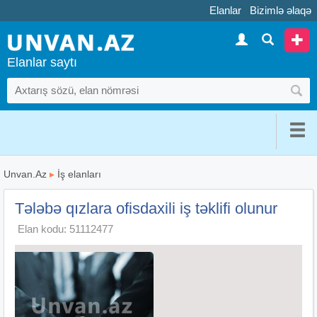
Elanlar
Bizimlə əlaqə
Elanlar saytı
Unvan.Az
▸
İş elanları
Tələbə qızlara ofisdaxili iş təklifi olunur
Elan kodu: 51112477