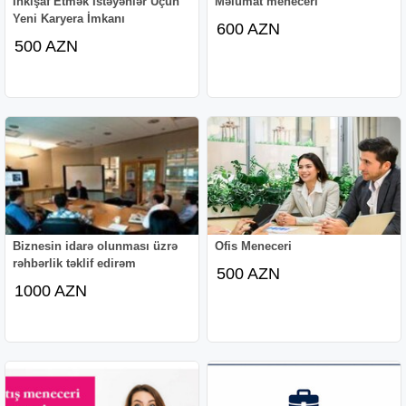
İnkişaf Etmək İstəyənlər Üçün
Məlumat meneceri
Yeni Karyera İmkanı
600 AZN
500 AZN
Biznesin idarə olunması üzrə
Ofis Meneceri
rəhbərlik təklif edirəm
500 AZN
1000 AZN