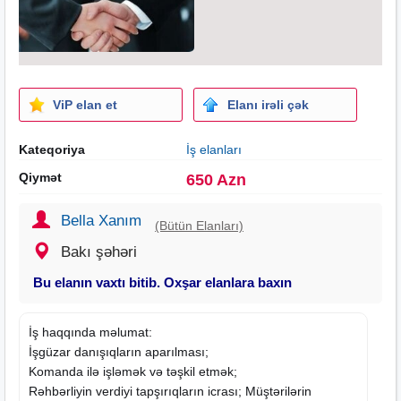
ViP elan et
Elanı irəli çək
Kateqoriya
İş elanları
Qiymət
650 Azn
Bella Xanım
(Bütün Elanları)
Bakı şəhəri
Bu elanın vaxtı bitib. Oxşar elanlara baxın
İş haqqında məlumat:
İşgüzar danışıqların aparılması;
Komanda ilə işləmək və təşkil etmək;
Rəhbərliyin verdiyi tapşırıqların icrası; Müştərilərin