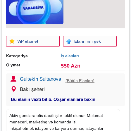
ViP elan et
Elanı irəli çək
Kateqoriya
İş elanları
Qiymət
550 Azn
Gultekin Sultanova
(Bütün Elanları)
Bakı şəhəri
Bu elanın vaxtı bitib. Oxşar elanlara baxın
Aktiv gənclərə ofis daxili işlər təklif olunur. Məlumat
meneceri, marketinq və komanda iși.
Inkişaf etmək istəyən və karyera qurmaq istəyənlər