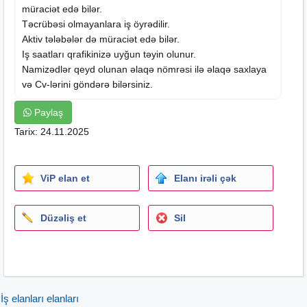
müraciət edə bilər.
Təcrübəsi olmayanlara iş öyrədilir.
Aktiv tələbələr də müraciət edə bilər.
Iş saatları qrafikinizə uyğun təyin olunur.
Namizədlər qeyd olunan əlaqə nömrəsi ilə əlaqə saxlaya
və Cv-lərini göndərə bilərsiniz.
Paylaş
Tarix: 24.11.2025
ViP elan et
Elanı irəli çək
Düzəliş et
Sil
İş elanları elanları