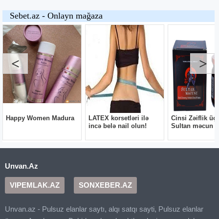
Unvan.Az
VIPEMLAK.AZ
SONXEBER.AZ
Unvan.az - Pulsuz elanlar saytı, alqı satqı sayti, Pulsuz elanlar