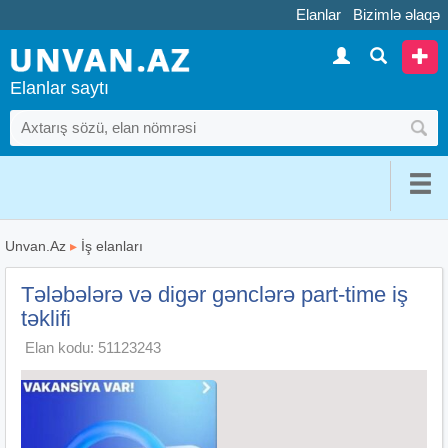
Elanlar
Bizimlə əlaqə
Elanlar saytı
Unvan.Az
▸
İş elanları
Tələbələrə və digər gənclərə part-time iş
təklifi
Elan kodu: 51123243