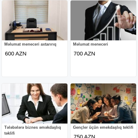
Məlumat meneceri axtarırıq
Məlumat meneceri
600 AZN
700 AZN
Tələbələrə biznes əməkdaşlıq
Gençler üçün emekdaşlıq teklifi
təklifi
750 AZN