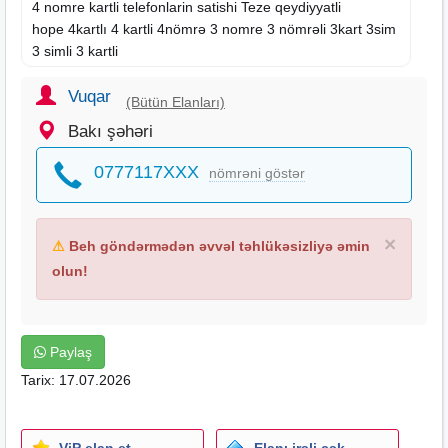
4 nomre kartli telefonlarin satishi Teze qeydiyyatli
hope 4kartlı 4 kartli 4nömrə 3 nomre 3 nömrəli 3kart 3sim
3 simli 3 kartli
Sq hope inoi kgtel corn
sade telefon
Vuqar
(Bütün Elanları)
Bakı şəhəri
Maqaza var Chatdirilma var
0777117XXX
nömrəni göstər
×
⚠
Beh göndərmədən əvvəl təhlükəsizliyə əmin
olun!
Paylaş
Tarix: 17.07.2026
ViP elan et
Elanı irəli çək