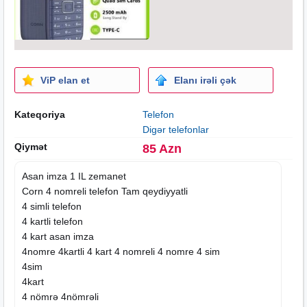
ViP elan et
Elanı irəli çək
Kateqoriya
Telefon
Digər telefonlar
Qiymət
85 Azn
Asan imza 1 IL zemanet
Corn 4 nomreli telefon Tam qeydiyyatli
4 simli telefon
4 kartli telefon
4 kart asan imza
4nomre 4kartli 4 kart 4 nomreli 4 nomre 4 sim
4sim
4kart
4 nömrə 4nömrəli