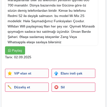
700 manatdır. Dünya bazarında isə Gücünə görə öz
sözün demiş telefonlardan biridir. Kimse bu telefonu
Redmi S2 ilə dəyişik salmasın. bu model Mi Mix 2S
modelidir. Hələ Saymadığımız Funksiyaları Çoxdur.
Wifidan Wifi paylaşmaq filan hər şey var. Qiyməti Münasib
qoymağım sadəcə tez satılmağı üçündür. Ünvan Bərdə
Şəhəri. Əlaqə saxlamaq istəyənlər Zəng Vəya
Whatsappla əlaqə saxlaya bilərsiniz
Paylaş
Tarix: 02.09.2025
ViP elan et
Elanı irəli çək
Düzəliş et
Sil