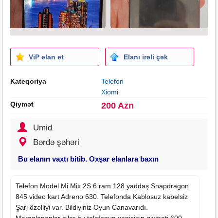
ViP elan et
Elanı irəli çək
Kateqoriya
Telefon
Xiomi
Qiymət
200 Azn
Umid
Bərdə şəhəri
Bu elanın vaxtı bitib. Oxşar elanlara baxın
Telefon Model Mi Mix 2S 6 ram 128 yaddaş Snapdragon
845 video kart Adreno 630. Telefonda Kablosuz kabelsiz
Şarj özəlliyi var. Bildiyiniz Oyun Canavarıdı.
Maraqlananlar bilər bu telefonun yenisinin qiyməti 600