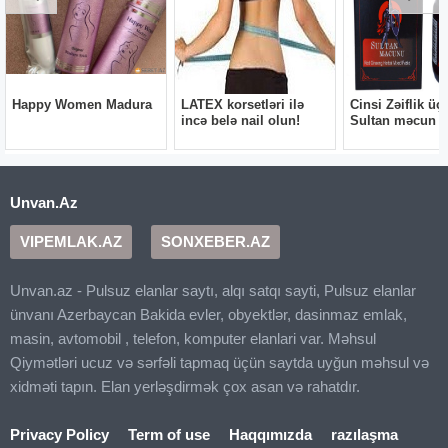
Unvan.Az
VIPEMLAK.AZ
SONXEBER.AZ
Unvan.az - Pulsuz elanlar saytı, alqı satqı sayti, Pulsuz elanlar
ünvanı Azerbaycan Bakida evler, obyektlər, dasinmaz emlak,
masin, avtomobil , telefon, komputer elanlari var. Məhsul
Qiymətləri ucuz və sərfəli tapmaq üçün saytda uyğun məhsul və
xidməti tapın. Elan yerləşdirmək çox asan və rahatdır.
Privacy Policy
Term of use
Haqqımızda
razılaşma