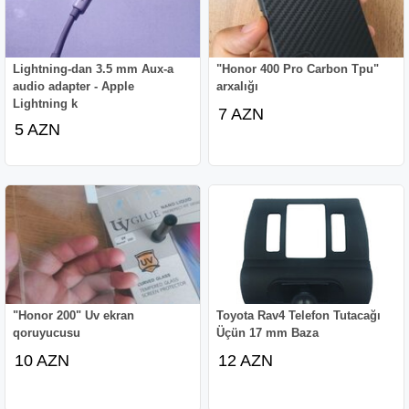
Lightning-dan 3.5 mm Aux-a
"Honor 400 Pro Carbon Tpu"
audio adapter - Apple
arxalığı
Lightning k
7 AZN
5 AZN
"Honor 200" Uv ekran
Toyota Rav4 Telefon Tutacağı
qoruyucusu
Üçün 17 mm Baza
10 AZN
12 AZN