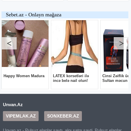
Unvan.Az
VIPEMLAK.AZ
SONXEBER.AZ
Unvan.az - Pulsuz elanlar saytı, alqı satqı sayti, Pulsuz elanlar