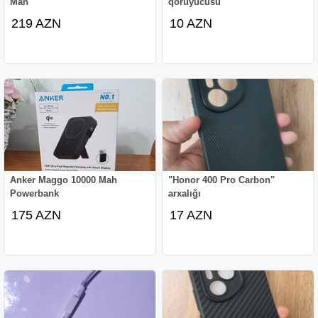
Mah
qoruyucusu
219 AZN
10 AZN
Anker Maggo 10000 Mah
"Honor 400 Pro Carbon"
Powerbank
arxalığı
175 AZN
17 AZN