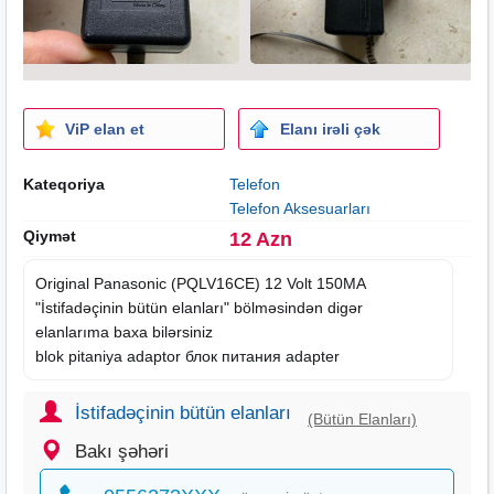
ViP elan et
Elanı irəli çək
Kateqoriya
Telefon
Telefon Aksesuarları
Qiymət
12 Azn
Original Panasonic (PQLV16CE) 12 Volt 150MA
"İstifadəçinin bütün
elanları
" bölməsindən digər
elanlarıma baxa bilərsiniz
blok pitaniya adaptor блок питания adapter
İstifadəçinin bütün elanları
(Bütün Elanları)
Bakı şəhəri