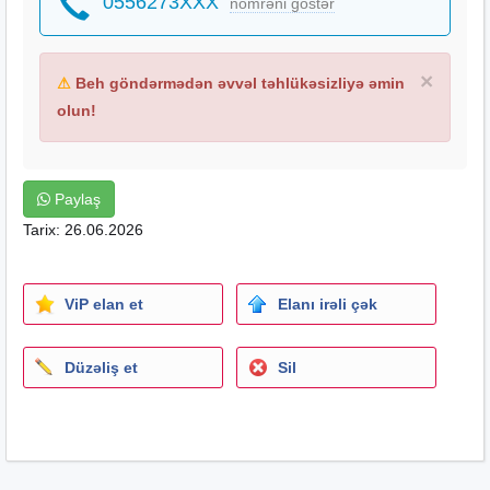
0556273XXX
nömrəni göstər
×
⚠
Beh göndərmədən əvvəl təhlükəsizliyə əmin
olun!
Paylaş
Tarix: 26.06.2026
ViP elan et
Elanı irəli çək
Düzəliş et
Sil