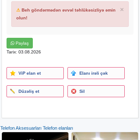
×
⚠
Beh göndərmədən əvvəl təhlükəsizliyə əmin
olun!
Paylaş
Tarix: 03.08.2026
ViP elan et
Elanı irəli çək
Düzəliş et
Sil
Telefon Aksesuarları Telefon elanları