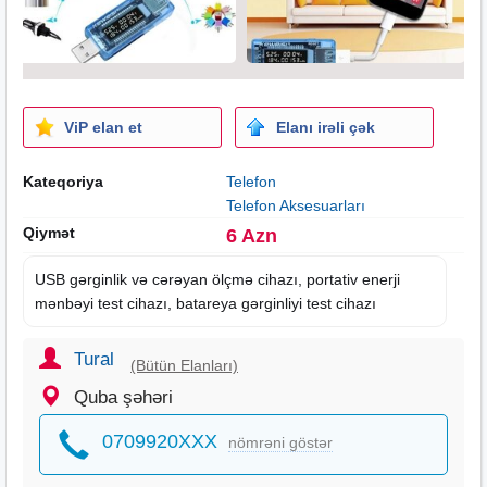
ViP elan et
Elanı irəli çək
Kateqoriya
Telefon
Telefon Aksesuarları
Qiymət
6 Azn
USB gərginlik və cərəyan ölçmə cihazı, portativ enerji
mənbəyi test cihazı, batareya gərginliyi test cihazı
Tural
(Bütün Elanları)
Quba şəhəri
0709920XXX
nömrəni göstər