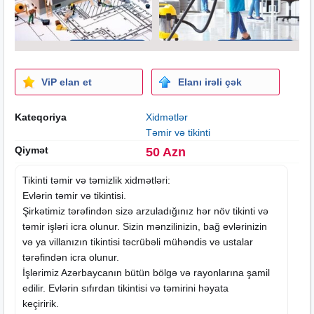
ViP elan et
Elanı irəli çək
Kateqoriya
Xidmətlər
Təmir və tikinti
Qiymət
50 Azn
Tikinti təmir və təmizlik xidmətləri:
Evlərin təmir və tikintisi.
Şirkətimiz tərəfindən sizə arzuladığınız hər növ tikinti və
təmir işləri icra olunur. Sizin mənzilinizin, bağ evlərinizin
və ya villanızın tikintisi təcrübəli mühəndis və ustalar
tərəfindən icra olunur.
İşlərimiz Azərbaycanın bütün bölgə və rayonlarına şamil
edilir. Evlərin sıfırdan tikintisi və təmirini həyata
keçiririk.