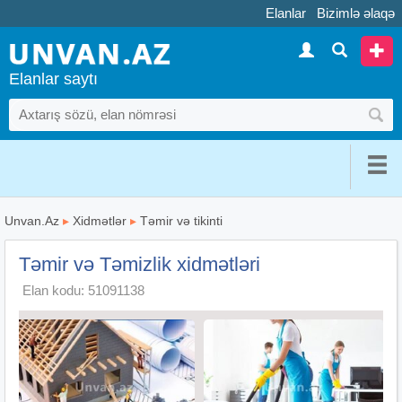
Elanlar
Bizimlə əlaqə
Elanlar saytı
Unvan.Az
▸
Xidmətlər
▸
Təmir və tikinti
Təmir və Təmizlik xidmətləri
Elan kodu: 51091138