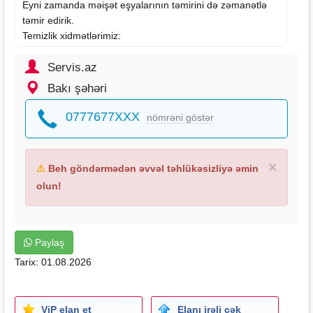
Eyni zamanda məişət eşyalarının təmirini də zəmanətlə
təmir edirik.
Temizlik xidmətlərimiz:
Mənzillərin təmizlənməsi
Ofislərin təmizlənməsi
Servis.az
Təmirdən sonra təmizlik
Bakı şəhəri
Otel və restoranların təmizliyi
Ərazi təmizliyi
0777677XXX
nömrəni göstər
Gündəlik təmizləmə
Yumşaq
mebellerin
təmizlinməsi.
Bizimlə təmirin çetinliklərini değil gözelliklərini yaşayın.
×
⚠
Beh göndərmədən əvvəl təhlükəsizliyə əmin
Elaqə @servis.az_
olun!
+994777677710
Paylaş
Tarix: 01.08.2026
ViP elan et
Elanı irəli çək