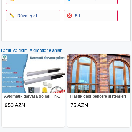
Düzəliş et
Sil
Təmir və tikinti Xidmətlər elanları
Avtomatik darvaza qolları Tn-1
Plastik qapi pencere sistemleri
950 AZN
75 AZN