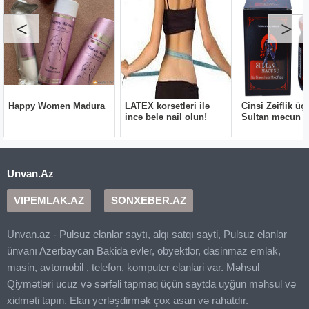
Unvan.Az
VIPEMLAK.AZ
SONXEBER.AZ
Unvan.az - Pulsuz elanlar saytı, alqı satqı sayti, Pulsuz elanlar
ünvanı Azerbaycan Bakida evler, obyektlər, dasinmaz emlak,
masin, avtomobil , telefon, komputer elanlari var. Məhsul
Qiymətləri ucuz və sərfəli tapmaq üçün saytda uyğun məhsul və
xidməti tapın. Elan yerləşdirmək çox asan və rahatdır.