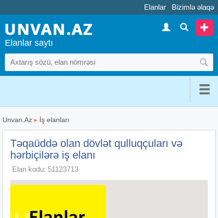
Elanlar
Bizimlə əlaqə
Elanlar saytı
Unvan.Az
▸
İş elanları
Təqaüddə olan dövlət qulluqçuları və
hərbiçilərə iş elanı
Elan kodu: 51123713