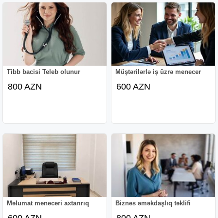
Tibb bacisi Teleb olunur
Müştərilərlə iş üzrə menecer
800 AZN
600 AZN
Məlumat meneceri axtarırıq
Biznes əməkdaşlıq təklifi
600 AZN
800 AZN