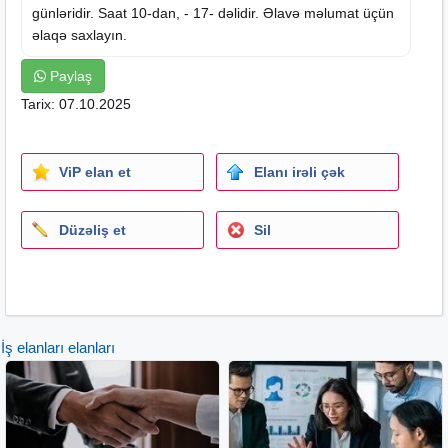
günləridir.
Saat
10-dan, - 17- dəlidir. Əlavə məlumat üçün
əlaqə saxlayın.
Paylaş
Tarix: 07.10.2025
ViP elan et
Elanı irəli çək
Düzəliş et
Sil
İş elanları elanları