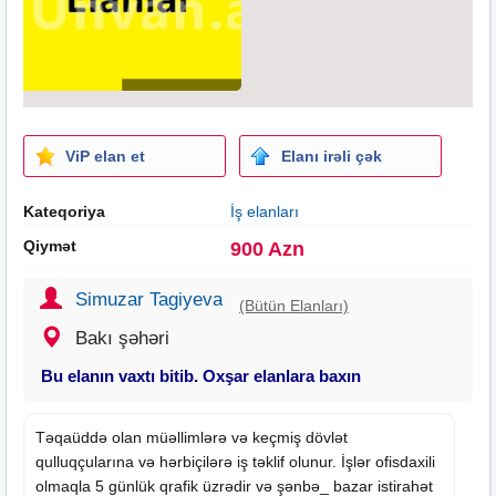
ViP elan et
Elanı irəli çək
Kateqoriya
İş elanları
Qiymət
900 Azn
Simuzar Tagiyeva
(Bütün Elanları)
Bakı şəhəri
Bu elanın vaxtı bitib. Oxşar elanlara baxın
Təqaüddə olan müəllimlərə və keçmiş dövlət
qulluqçularına və hərbiçilərə iş təklif olunur. İşlər ofisdaxili
olmaqla 5 günlük qrafik üzrədir və şənbə_ bazar istirahət