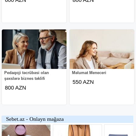
Pedaqoji təcrübəsi olan
Məlumat Meneceri
şəxslərə biznes təklifi
550 AZN
800 AZN