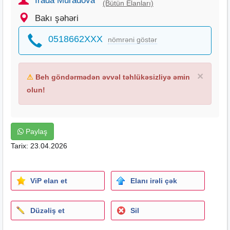
Irada Muradova
(Bütün Elanları)
Bakı şəhəri
0518662XXX
nömrəni göstər
×
⚠
Beh göndərmədən əvvəl təhlükəsizliyə əmin
olun!
Paylaş
Tarix: 23.04.2026
ViP elan et
Elanı irəli çək
Düzəliş et
Sil