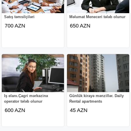
Satış təmsilçiləri
Məlumat Meneceri tələb olunur
700 AZN
650 AZN
Iş elanı.Çagri mərkəzinə
Günlük kirayə mənzillər. Daily
operator tələb olunur
Rental apartments
600 AZN
45 AZN