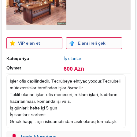
ViP elan et
Elanı irəli çək
Kateqoriya
İş elanları
Qiymət
600 Azn
İşlər ofis daxilindədir. Təcrübəyə ehtiyac yoxdur.Təcrübəli
mütəxəssislər tərəfindən işlər öyrədilir.
Təklif olunan işlər: ofis meneceri, reklam işləri, kadrların
hazırlanması, komanda işi və s.
İş günləri: həftə içi 5 gün
İş saatları: sərbəst
Əmək haqqı : işin istiqamətindən asılı olaraq formalaşlr.