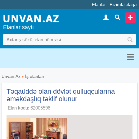
Elanlar
Bizimlə əlaqə
Elanlar saytı
Unvan.Az
▸
İş elanları
Təqaüddə olan dövlət qulluqçularına
əməkdaşlıq təklif olunur
Elan kodu: 62005596