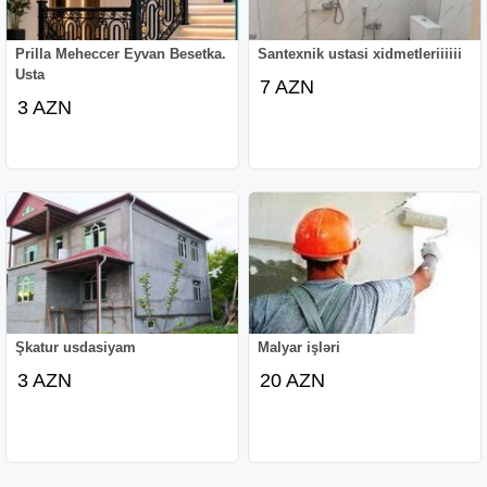
Prilla Meheccer Eyvan Besetka.
Santexnik ustasi xidmetleriiiiii
Usta
7 AZN
3 AZN
Şkatur usdasiyam
Malyar işləri
3 AZN
20 AZN