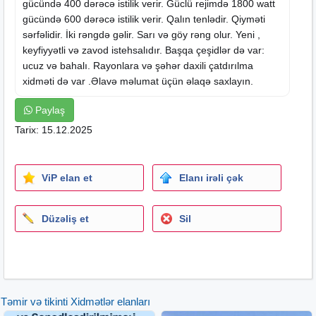
gücündə 400 dərəcə istilik verir. Güclü rejimdə 1800 watt
gücündə 600 dərəcə istilik verir. Qalın tenlədir. Qiyməti
sərfəlidir. İki rəngdə gəlir. Sarı və göy rəng olur. Yeni ,
keyfiyyətli və zavod istehsalıdır. Başqa çeşidlər də var:
ucuz və bahalı. Rayonlara və şəhər daxili çatdırılma
xidməti də var .Əlavə məlumat üçün əlaqə saxlayın.
Paylaş
Tarix: 15.12.2025
ViP elan et
Elanı irəli çək
Düzəliş et
Sil
Təmir və tikinti Xidmətlər elanları