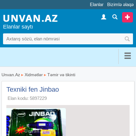
Elanlar
Bizimlə əlaqə
Elanlar saytı
Unvan.Az
▸
Xidmətlər
▸
Təmir və tikinti
Texniki fen Jinbao
Elan kodu: 5897229