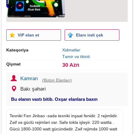
ViP elan et
Elanı irəli çək
Kateqoriya
Xidmətlər
Təmir və tikinti
Qiymət
30 Azn
Kamran
(Bütün Elanları)
Bakı şəhəri
Bu elanın vaxtı bitib. Oxşar elanlara baxın
Texniki Fen Jinbao -sadə texniki inşaat fenidir. 2 rejimlidir.
Zəif və güclü rejimləri var. Safə tokla işləyir. 220 wattla .
Gücü 1800-1000 watt gücündədir. Zəif rejimdə 1000 watt