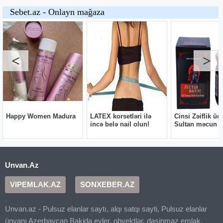
Unvan.Az
VIPEMLAK.AZ
SONXEBER.AZ
Unvan.az - Pulsuz elanlar saytı, alqı satqı sayti, Pulsuz elanlar
ünvanı Azerbaycan Bakida evler, obyektlər, dasinmaz emlak,