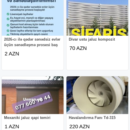
2026-cı ilə qədər sənədsiz evlər
Divar ustu jaluz kompozit
üçün sənədləşmə prosesi baş
70 AZN
2 AZN
Mexaniki jaluz qapi temiri
Havalandırma Fanı Td-315
1 AZN
220 AZN