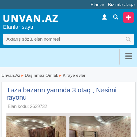
Elanlar
Bizimlə əlaqə
Elanlar saytı
Unvan.Az
▸
Daşınmaz Əmlak
▸
Kirayə evlər
Təzə bazarın yanında 3 otaq , Nəsimi
rayonu
Elan kodu: 2629732