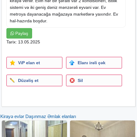
kirayə
verilir. Evin hər bir şəraiti var 2 kondisioneri, istilik
sistemi və iki geniş dəniz mənzərəli eyvani var. Ev
metroya dayanacağa mağazaya marketlərə yaxındır. Ev
hal-hazırda boşdur.
Paylaş
Tarix: 13.05.2025
ViP elan et
Elanı irəli çək
Düzəliş et
Sil
Kirayə evlər Daşınmaz Əmlak elanları