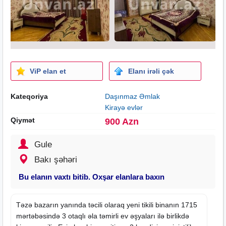
ViP elan et
Elanı irəli çək
Kateqoriya
Daşınmaz Əmlak
Kirayə evlər
Qiymət
900 Azn
Gule
Bakı şəhəri
Bu elanın vaxtı bitib. Oxşar elanlara baxın
Təzə bazarın yanında təcili olaraq
yeni tikili
binanın 1715
mərtəbəsində 3 otaqlı əla təmirli ev əşyaları ilə birlikdə