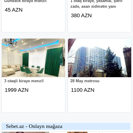
Gündəlik kirayə mənzil
1 otaq kiraye, yasamal, şərif-
zadə, asan xidmətin yanı
45 AZN
380 AZN
3 otaqli kiraye menzil
28 May metrosu
1999 AZN
1100 AZN