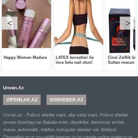
Unvan.Az
VIPEMLAK.AZ
SONXEBER.AZ
Unvan.az - Pulsuz elanlar saytı, alqı satqı sayti, Pulsuz elanlar
ünvanı Azerbaycan Bakida evler, obyektlər, dasinmaz emlak,
masin, avtomobil , telefon, komputer elanlari var. Məhsul
Qiymətləri ucuz və sərfəli tapmaq üçün saytda uyğun məhsul və