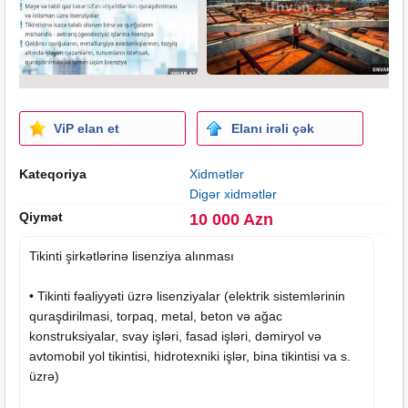
ViP elan et
Elanı irəli çək
Kateqoriya
Xidmətlər
Digər xidmətlər
Qiymət
10 000 Azn
Tikinti şirkətlərinə lisenziya alınması
• Tikinti fəaliyyəti üzrə lisenziyalar (elektrik sistemlərinin
quraşdirilmasi, torpaq, metal, beton və ağac
konstruksiyalar, svay işləri, fasad işləri, dəmiryol və
avtomobil yol tikintisi, hidrotexniki işlər, bina tikintisi va s.
üzrə)