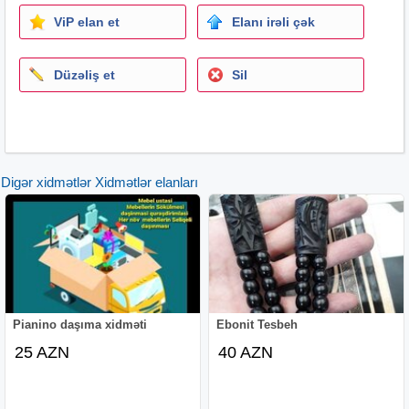
ViP elan et
Elanı irəli çək
Düzəliş et
Sil
Digər xidmətlər Xidmətlər elanları
Pianino daşıma xidməti
Ebonit Tesbeh
25 AZN
40 AZN