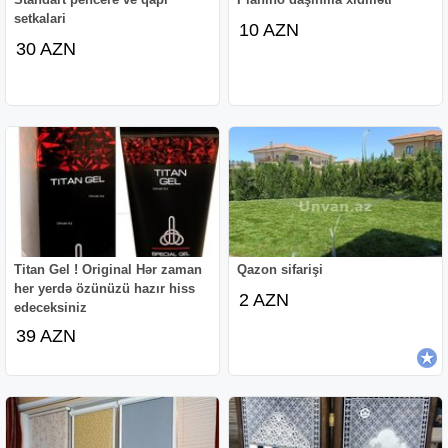
setkalari
10 AZN
30 AZN
Titan Gel ! Original Hər zaman
Qazon sifarişi
her yerdə özünüzü hazır hiss
2 AZN
edeceksiniz
39 AZN