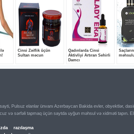
ı sayti, Pulsuz elanlar ünvanı Azerbaycan Bakida evler, obyektlər, das
ucuz və sərfəli tapmaq üçün saytda uyğun məhsul və xidməti tapın. El
ızda
razılaşma