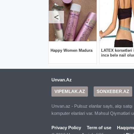
Unvan.Az
VIPEMLAK.AZ
SONXEBER.AZ
Unvan.az - Pulsuz elanlar saytı, alqı satq
komputer elanlari var. Məhsul Qiymətləri 
Privacy Policy
Term of use
Haqqım