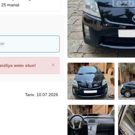
u 25 manat
tər
×
izliyə əmin olun!
Tarix: 10.07.2026