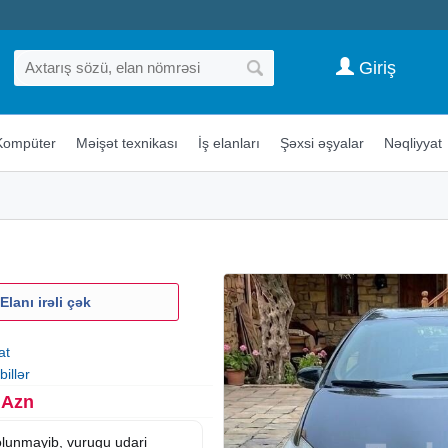
Giriş
Kompüter
Məişət texnikası
İş elanları
Şəxsi əşyalar
Nəqliyyat
Elanı irəli çək
at
illər
 Azn
 olunmayib, vurugu udari