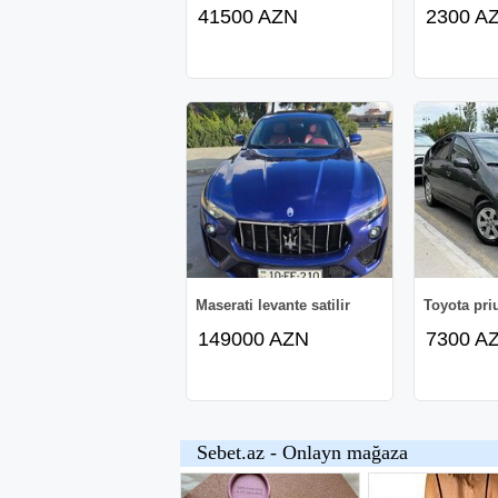
41500 AZN
2300 A
Maserati levante satilir
Toyota pri
149000 AZN
7300 A