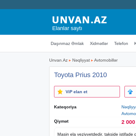
Elanlar saytı
Daşınmaz Əmlak
Xidmətlər
Telefon
Unvan.Az
▸
Nəqliyyat
▸
Avtomobillər
Toyota Prius 2010
ViP elan et
Kateqoriya
Nəqliyy
Avtomob
Qiymət
2 000
Masin
ela veziyyetdedir, takside istifade