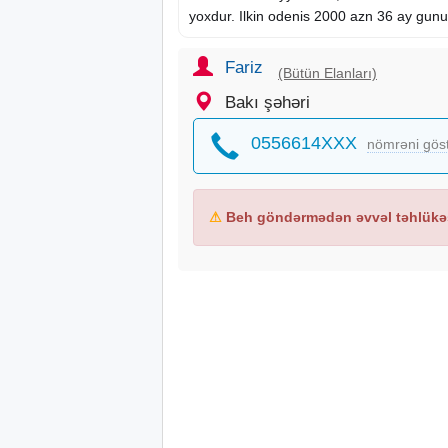
yoxdur. Ilkin odenis 2000 azn 36 ay gun
Fariz
(Bütün Elanları)
Bakı şəhəri
0556614XXX
nömrəni gös
⚠
Beh göndərmədən əvvəl təhlükəs