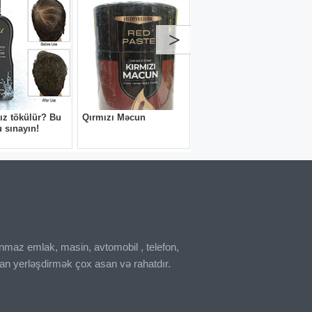
inmaz emlak, masin, avtomobil , telefon,
an yerləşdirmək çox asan və rahatdır.