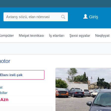
Giriş
Kompüter
Məişət texnikası
İş elanları
Şəxsi əşyalar
Nəqliyyat
motor
Elanı irəli çək
at
illər
 Azn