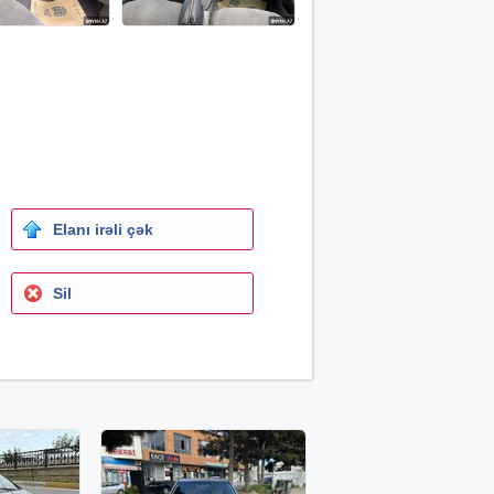
Elanı irəli çək
Sil