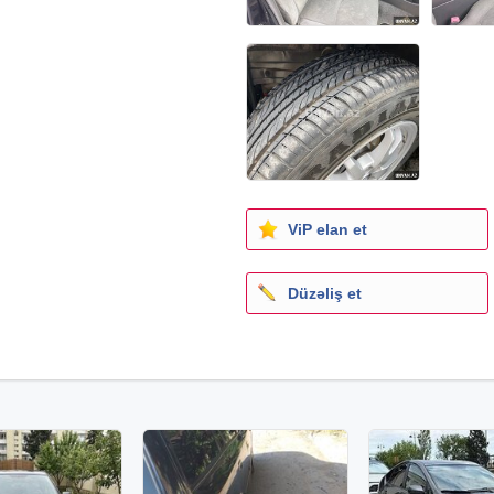
ViP elan et
Düzəliş et