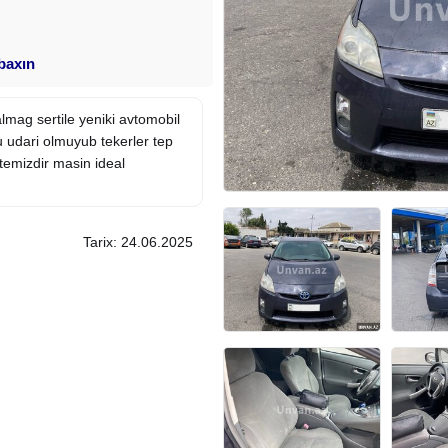
 baxın
mag sertile yeniki avtomobil
gu udari olmuyub
tekerler
tep
 temizdir
masin
ideal
Tarix: 24.06.2025