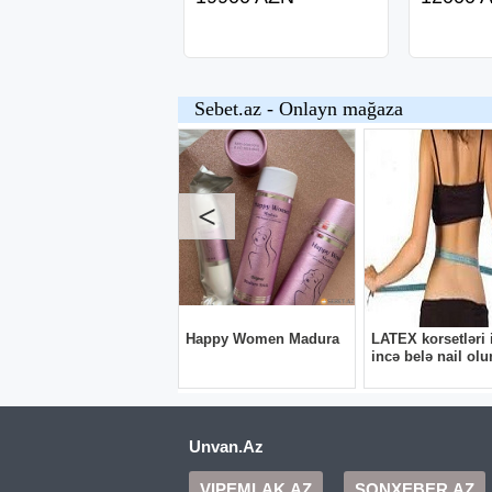
Unvan.Az
VIPEMLAK.AZ
SONXEBER.AZ