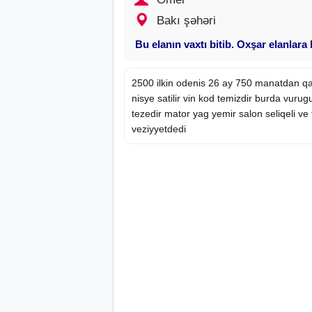
Bakı şəhəri
Bu elanın vaxtı bitib. Oxşar elanlara
2500 ilkin odenis 26 ay 750 manatdan qal
nisye satilir vin kod temizdir burda vuru
tezedir mator yag yemir salon seliqeli ve
veziyyetdedi