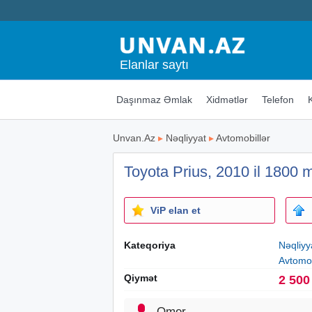
Elanlar saytı
Daşınmaz Əmlak
Xidmətlər
Telefon
Unvan.Az
▸
Nəqliyyat
▸
Avtomobillər
Toyota Prius, 2010 il 1800 
ViP elan et
Kateqoriya
Nəqliyy
Avtomob
Qiymət
2 500
Omer