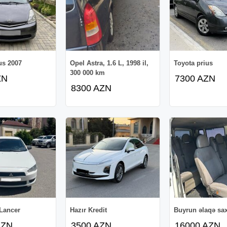
us 2007
Opel Astra, 1.6 L, 1998 il,
Toyota prius
300 000 km
ZN
7300 AZN
8300 AZN
Lancer
Hazır Kredit
Buyrun əlaqə sax
AZN
3500 AZN
16000 AZN