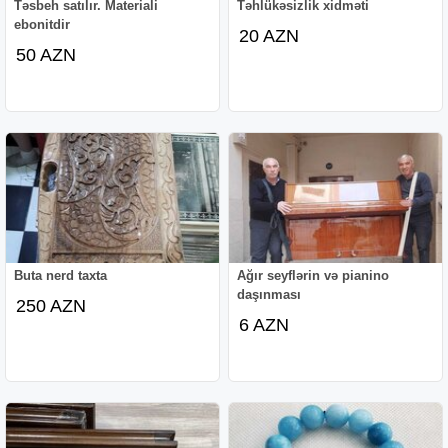
Təsbeh satılır. Materiali
Təhlükəsizlik xidməti
ebonitdir
20 AZN
50 AZN
Buta nerd taxta
Ağır seyflərin və pianino
daşınması
250 AZN
6 AZN