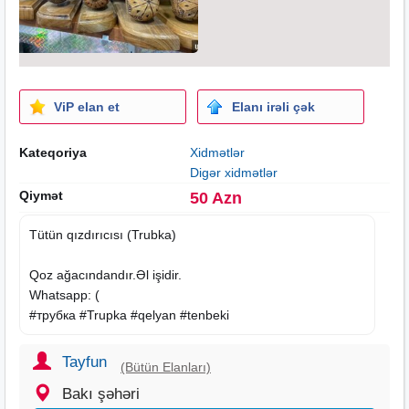
ViP elan et
Elanı irəli çək
Kateqoriya
Xidmətlər
Digər xidmətlər
Qiymət
50 Azn
Tütün qızdırıcısı (Trubka)
Qoz ağacındandır.Əl işidir.
Whatsapp: (
#трубка #Trupka #qelyan #tenbeki
Tayfun
(Bütün Elanları)
Bakı şəhəri