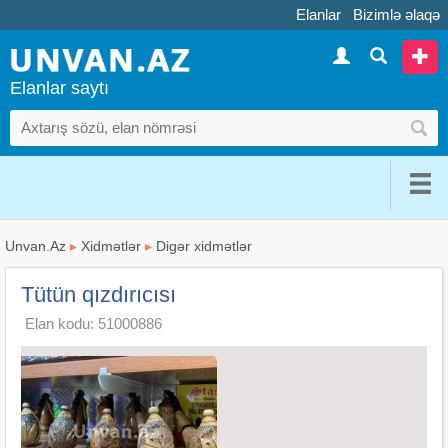
Elanlar
Bizimlə əlaqə
Elanlar saytı
Unvan.Az
▸
Xidmətlər
▸
Digər xidmətlər
Tütün qızdırıcısı
Elan kodu: 51000886