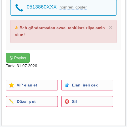
0513860XXX
nömrəni göstər
×
⚠
Beh göndərmədən əvvəl təhlükəsizliyə əmin
olun!
Paylaş
Tarix: 31.07.2026
ViP elan et
Elanı irəli çək
Düzəliş et
Sil