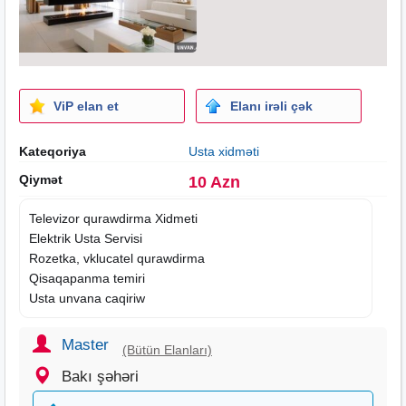
ViP elan et
Elanı irəli çək
Kateqoriya
Usta xidməti
Qiymət
10 Azn
Televizor qurawdirma
Xidmeti
Elektrik Usta Servisi
Rozetka, vklucatel qurawdirma
Qisaqapanma temiri
Usta unvana caqiriw
Master
(Bütün Elanları)
Bakı şəhəri