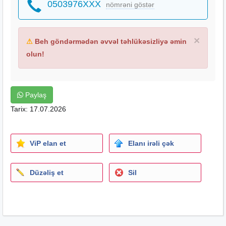
0503976XXX
nömrəni göstər
×
⚠
Beh göndərmədən əvvəl təhlükəsizliyə əmin
olun!
Paylaş
Tarix: 17.07.2026
ViP elan et
Elanı irəli çək
Düzəliş et
Sil