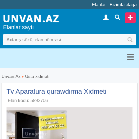
Elanlar
Bizimlə əlaqə
Elanlar saytı
Unvan.Az
▸
Usta xidməti
Tv Aparatura qurawdirma Xidmeti
Elan kodu: 5892706