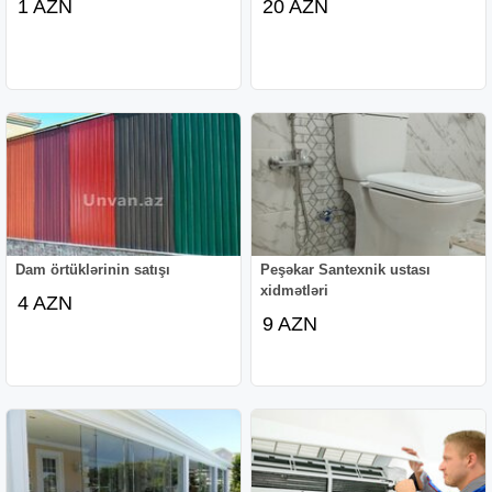
1 AZN
20 AZN
Dam örtüklərinin satışı
Peşəkar Santexnik ustası
xidmətləri
4 AZN
9 AZN