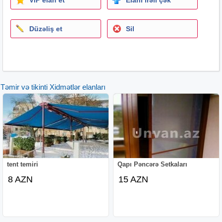
Düzəliş et
Sil
Təmir və tikinti Xidmətlər elanları
tent temiri
Qapı Pəncərə Setkaları
8 AZN
15 AZN