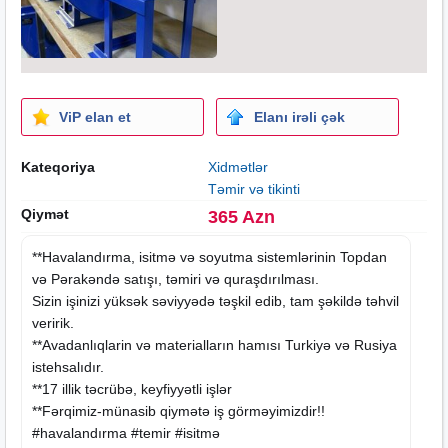
ViP elan et
Elanı irəli çək
Kateqoriya
Xidmətlər
Təmir və tikinti
Qiymət
365 Azn
**Havalandırma, isitmə və soyutma sistemlərinin Topdan
və Pərakəndə satışı, təmiri və quraşdırılması.
Sizin işinizi yüksək səviyyədə təşkil edib, tam şəkildə təhvil
veririk.
**Avadanlıqlarin və materialların hamısı Turkiyə və Rusiya
istehsalıdır.
**17 illik təcrübə, keyfiyyətli işlər
**Fərqimiz-münasib qiymətə iş görməyimizdir!!
#havalandırma #temir #isitmə