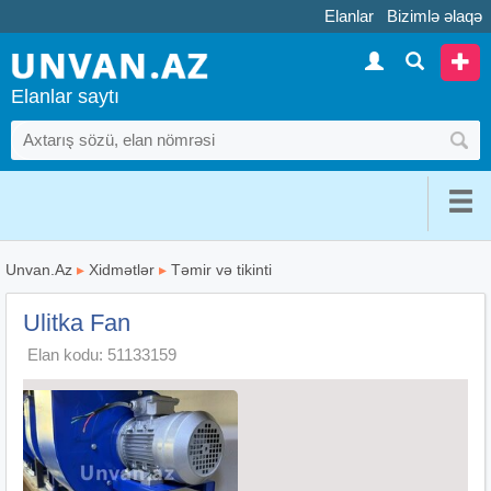
Elanlar
Bizimlə əlaqə
Elanlar saytı
Unvan.Az
▸
Xidmətlər
▸
Təmir və tikinti
Ulitka Fan
Elan kodu: 51133159