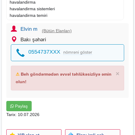
havalandirma
havalandirma sistemleri
havalandirma temiri
havalandirma muherriki
havalandirma isleri
Elvin m
(Bütün Elanları)
Bakı şəhəri
0554737XXX
nömrəni göstər
×
⚠
Beh göndərmədən əvvəl təhlükəsizliyə əmin
olun!
Paylaş
Tarix: 10.07.2026
ViP elan et
Elanı irəli çək