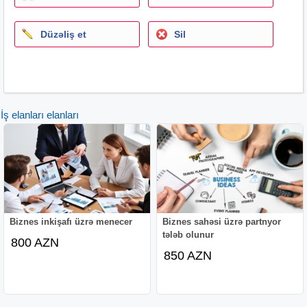
Düzəliş et
Sil
İş elanları elanları
Biznes inkişafı üzrə menecer
Biznes sahəsi üzrə partnyor
tələb olunur
800 AZN
850 AZN