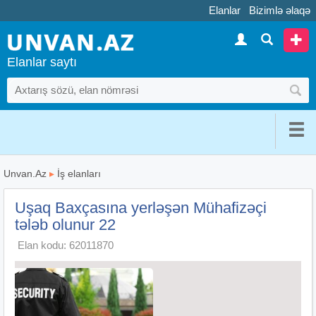
Elanlar
Bizimlə əlaqə
Elanlar saytı
Unvan.Az
▸
İş elanları
Uşaq Baxçasına yerləşən Mühafizəçi
tələb olunur 22
Elan kodu: 62011870