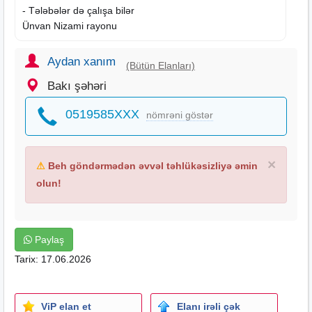
- Tələbələr də çalışa bilər
Ünvan Nizami rayonu
Aydan xanım
(Bütün Elanları)
Bakı şəhəri
0519585XXX
nömrəni göstər
×
⚠
Beh göndərmədən əvvəl təhlükəsizliyə əmin
olun!
Paylaş
Tarix: 17.06.2026
ViP elan et
Elanı irəli çək