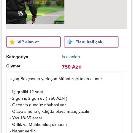
ViP elan et
Elanı irəli çək
Kateqoriya
İş elanları
Qiymət
750 Azn
Uşaq Baxçasına yerləşən Mühafizəçi tələb olunur
- İş qrafiki 12
saat
- 2 gün iş 2 gün ev ( 750 AZN )
- Gecə və gündüz növbəsi var
- Əlavə smenə çıxdığda əlavə maaş yazılır
- Yaş 18-65 arası
- Əlillik və Məhkumluq olmasın
- Nahar verilir