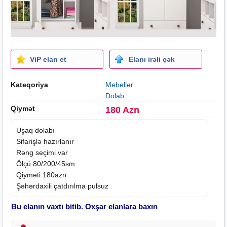
ViP elan et
Elanı irəli çək
Kateqoriya
Mebellər
Dolab
Qiymət
180 Azn
Uşaq dolabı
Sifarişlə hazırlanır
Rəng seçimi var
Ölçü 80/200/45sm
Qiyməti 180azn
Şəhərdaxili çatdırılma pulsuz
Bu elanın vaxtı bitib. Oxşar elanlara baxın