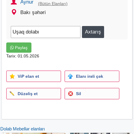
Aynur
(Bütün Elanları)
Bakı şəhəri
Paylaş
Tarix: 01.05.2026
ViP elan et
Elanı irəli çək
Düzəliş et
Sil
Dolab Mebellər elanları