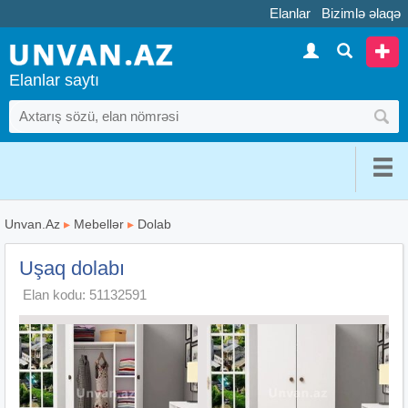
Elanlar
Bizimlə əlaqə
Elanlar saytı
Unvan.Az
▸
Mebellər
▸
Dolab
Uşaq dolabı
Elan kodu: 51132591