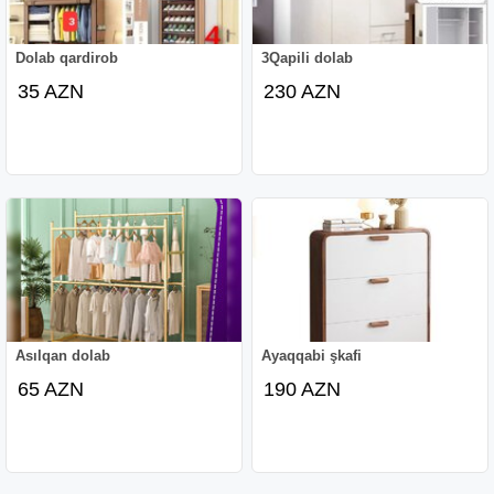
Dolab qardirob
3Qapili dolab
35 AZN
230 AZN
Asılqan dolab
Ayaqqabi şkafi
65 AZN
190 AZN