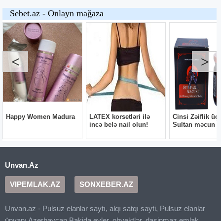
Unvan.Az
VIPEMLAK.AZ
SONXEBER.AZ
Unvan.az - Pulsuz elanlar saytı, alqı satqı sayti, Pulsuz elanlar
ünvanı Azerbaycan Bakida evler, obyektlər, dasinmaz emlak,