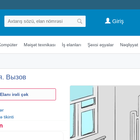
Giriş
Kompüter
Məişət texnikası
İş elanları
Şəxsi əşyalar
Nəqliyyat
я. Вызов
Elanı irəli çək
ər
 tikinti
n