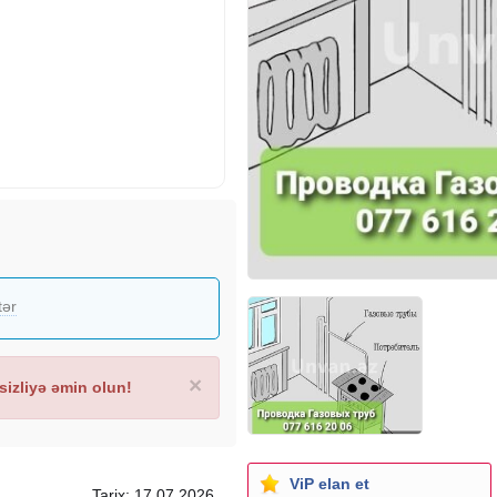
tər
×
izliyə əmin olun!
ViP elan et
Tarix: 17.07.2026