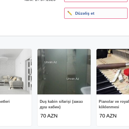
Düzəliş et
etleri
Duş kabin sifarişi (заказ
Pianolar ve royal
душ кабин)
köklenmesi
70 AZN
70 AZN