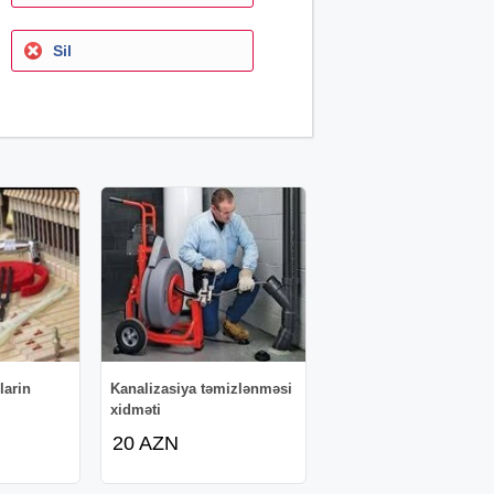
Sil
larin
Kanalizasiya təmizlənməsi
xidməti
20 AZN