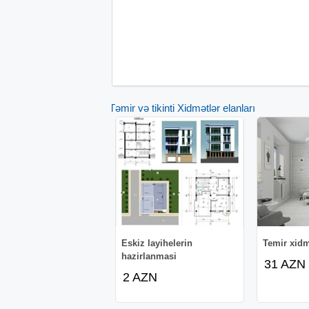
Təmir və tikinti Xidmətlər elanları
Eskiz layihelerin
Temir xidm
hazirlanmasi
31 AZN
2 AZN