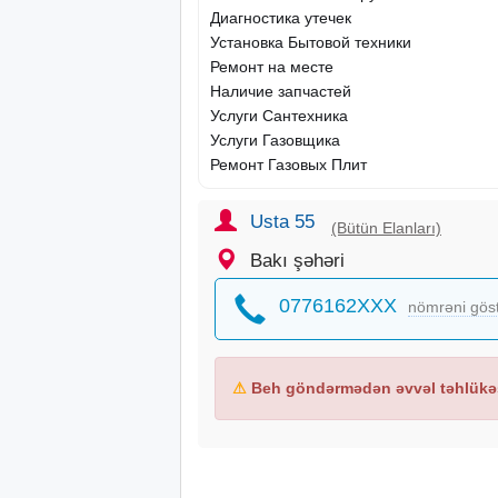
Диагностика утечек
Установка Бытовой техники
Ремонт на месте
Наличие запчастей
Услуги Сантехника
Услуги Газовщика
Ремонт Газовых Плит
Usta 55
(Bütün Elanları)
Bakı şəhəri
0776162XXX
nömrəni gös
⚠
Beh göndərmədən əvvəl təhlükəs