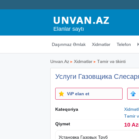
Elanlar saytı
Daşınmaz Əmlak
Xidmətlər
Telefon
Unvan.Az
▸
Xidmətlər
▸
Təmir və tikinti
Услуги Газовщика Слесар
ViP elan et
Kateqoriya
Xidmətl
Təmir və
Qiymət
10 Az
Установка Газовых Труб