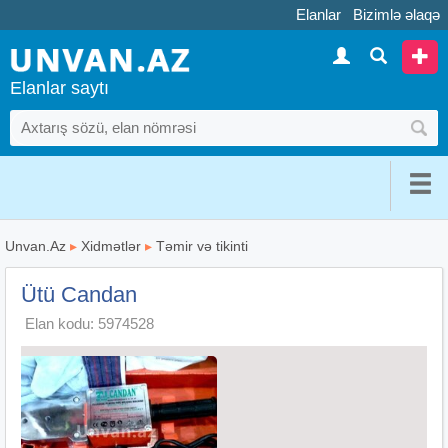
Elanlar
Bizimlə əlaqə
Elanlar saytı
Unvan.Az
▸
Xidmətlər
▸
Təmir və tikinti
Ütü Candan
Elan kodu: 5974528