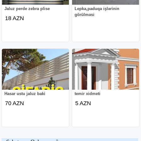
Jaluz perde zebra plise
Lepka,paduqa işlərinin
görülməsi
18 AZN
Hasar ustu jaluz baki
temir xidmeti
70 AZN
5 AZN