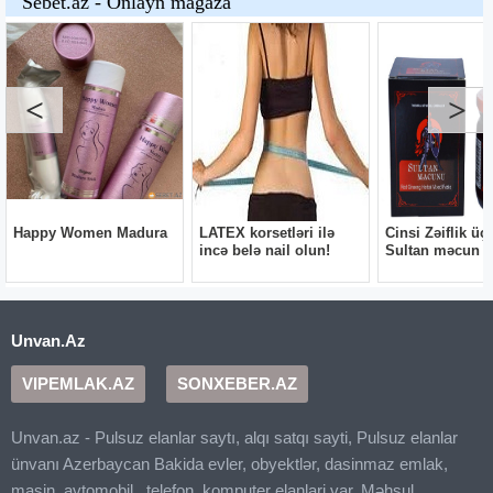
Unvan.Az
VIPEMLAK.AZ
SONXEBER.AZ
Unvan.az - Pulsuz elanlar saytı, alqı satqı sayti, Pulsuz elanlar
ünvanı Azerbaycan Bakida evler, obyektlər, dasinmaz emlak,
masin, avtomobil , telefon, komputer elanlari var. Məhsul