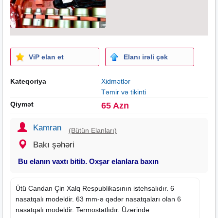
ViP elan et
Elanı irəli çək
Kateqoriya
Xidmətlər
Təmir və tikinti
Qiymət
65 Azn
Kamran
(Bütün Elanları)
Bakı şəhəri
Bu elanın vaxtı bitib. Oxşar elanlara baxın
Ütü Candan Çin Xalq Respublikasının istehsalıdır. 6
nasatqalı modeldir. 63 mm-ə qədər nasatqaları olan 6
nasatqalı modeldir. Termostatlıdır. Üzərində