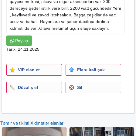
qayçısı,metrəsi, əlcəyi və digər aksesuarları var. 300
dərəcəyə qədər istilik verə bilir. 2200 watt gücündədir.Yeni
, keyfiyyətli və zavod istehsalıdır. Başqa çeşidlər də var:
ucuz və bahalı. Rayonlara və şəhər daxili çatdırılma
xidməti də var .Əlavə məlumat üçün əlaqə saxlayın.
Paylaş
Tarix: 24.11.2025
ViP elan et
Elanı irəli çək
Düzəliş et
Sil
Təmir və tikinti Xidmətlər elanları