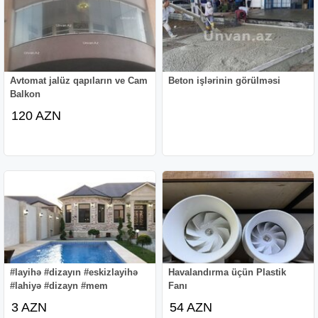
Avtomat jalüz qapıların ve Cam
Beton işlərinin görülməsi
Balkon
120 AZN
#layihə #dizayın #eskizlayihə
Havalandırma üçün Plastik
#lahiyə #dizayn #mem
Fanı
3 AZN
54 AZN