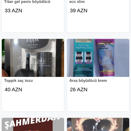
Titan gel penis böyüdücü
eco slim
33 AZN
39 AZN
Toppik saç tozu
Arxa böyüdücü krem
40 AZN
26 AZN