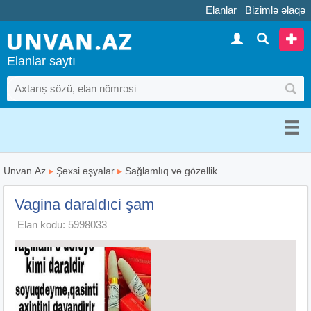
Elanlar
Bizimlə əlaqə
Elanlar saytı
Unvan.Az
▸
Şəxsi əşyalar
▸
Sağlamlıq və gözəllik
Vagina daraldıci şam
Elan kodu: 5998033