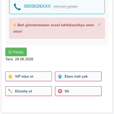
0503026XXX
nömrəni göstər
×
⚠
Beh göndərmədən əvvəl təhlükəsizliyə əmin
olun!
Paylaş
Tarix: 28.06.2026
ViP elan et
Elanı irəli çək
Düzəliş et
Sil