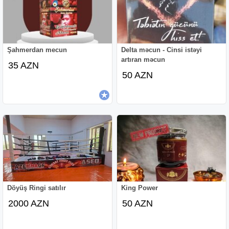
Şahmerdan mecun
Delta məcun - Cinsi istəyi
artıran məcun
35 AZN
50 AZN
Döyüş Ringi satılır
King Power
2000 AZN
50 AZN