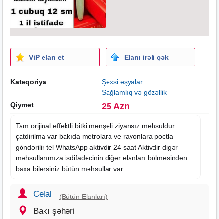
ViP elan et
Elanı irəli çək
Kateqoriya
Şəxsi əşyalar
Sağlamlıq və gözəllik
Qiymət
25 Azn
Tam orijinal effektli bitki mənşəli ziyansız mehsuldur
çatdirilma var bakıda metrolara ve rayonlara poctla
göndərilir tel WhatsApp aktivdir 24
saat
Aktivdir digər
məhsullarımıza isdifadecinin diğər
elanları
bölmesinden
baxa bilərsiniz bütün mehsullar var
Celal
(Bütün Elanları)
Bakı şəhəri