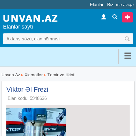
Elanlar
Bizimlə əlaqə
Elanlar saytı
Unvan.Az
▸
Xidmətlər
▸
Təmir və tikinti
Viktor Əl Frezi
Elan kodu: 5948636