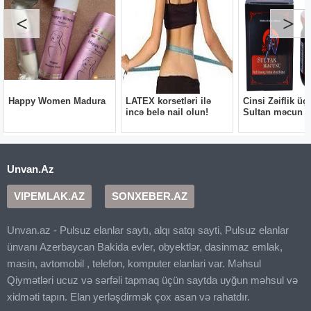
Unvan.Az
VIPEMLAK.AZ
SONXEBER.AZ
Unvan.az - Pulsuz elanlar saytı, alqı satqı sayti, Pulsuz elanlar
ünvanı Azerbaycan Bakida evler, obyektlər, dasinmaz emlak,
masin, avtomobil , telefon, komputer elanlari var. Məhsul
Qiymətləri ucuz və sərfəli tapmaq üçün saytda uyğun məhsul və
xidməti tapın. Elan yerləşdirmək çox asan və rahatdır.