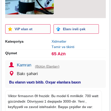
ViP elan et
Elanı irəli çək
Kateqoriya
Xidmətlər
Təmir və tikinti
Qiymət
65 Azn
Kamran
(Bütün Elanları)
Bakı şəhəri
Bu elanın vaxtı bitib. Oxşar elanlara baxın
Viktor firmasının Əl frezidir. Bu model 6 mmlikdir. 700 watt
gücündədir. Dövriyyəsi 1 dəqiqədə 3000-dir. Yeni ,
keyfiyyətli və zavod istehsalıdır. Başqa çeşidlər də var: