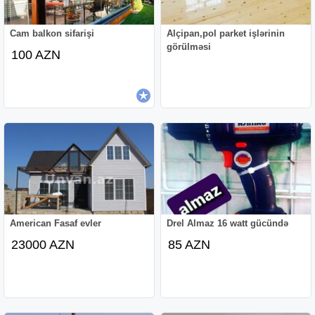
Cam balkon sifarişi
Alçipan,pol parket işlərinin
görülməsi
100 AZN
American Fasaf evler
Drel Almaz 16 watt gücündə
23000 AZN
85 AZN