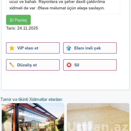
ucuz və bahalı. Rayonlara və şəhər daxili çatdırılma
xidməti də var .Əlavə məlumat üçün əlaqə saxlayın.
Paylaş
Tarix: 24.11.2025
ViP elan et
Elanı irəli çək
Düzəliş et
Sil
Təmir və tikinti Xidmətlər elanları