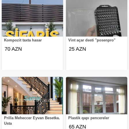
Kompozit taxta hasar
Vint açar dəsti "posenpro"
70 AZN
25 AZN
Prilla Meheccer Eyvan Besetka.
Plastik qapı pencereler
Usta
65 AZN