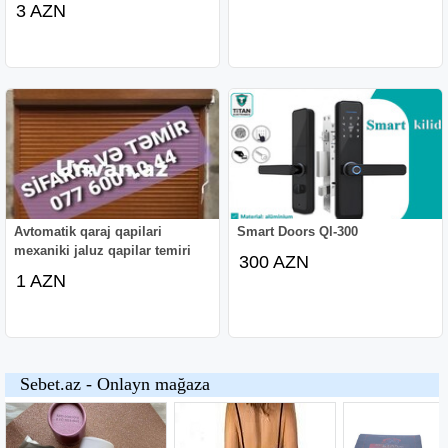
3 AZN
Avtomatik qaraj qapilari
Smart Doors Ql-300
mexaniki jaluz qapilar temiri
300 AZN
1 AZN