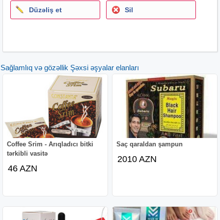
Düzəliş et
Sil
Sağlamlıq və gözəllik Şəxsi əşyalar elanları
Coffee Srim - Arıqladıcı bitki
Saç qaraldan şampun
tərkibli vasitə
2010 AZN
46 AZN