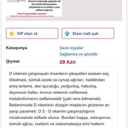
ViP elan et
Elanı irəli çək
Kateqoriya
Şəxsi əşyalar
Sağlamlıq və gözəllik
Qiymət
28 Azn
D vitamini çatışmayan insanların şikayətləri əsasən-saç
tökülməsi, sümük-əzələ və oynaq ağrıları, həddindən
artıq tərləmə, dəri quruluğu, yorğunluq, halsızlıq,
depressiv hallar, immun sistemin zəifləməsi,
metabolizmanın zəifləməsidir (çəki verə bilməmək).
Bədənimizdə D vitaminin düzgün miqdarını göstərən ən
yaxşı parametr. D 3 - D vitamini çatışmazlığının
müalicəsində istifadə olunur. Bundan başqa, osteoporoz,
sümük ağrısı, raxitizm və osteomalasiya kimi halların