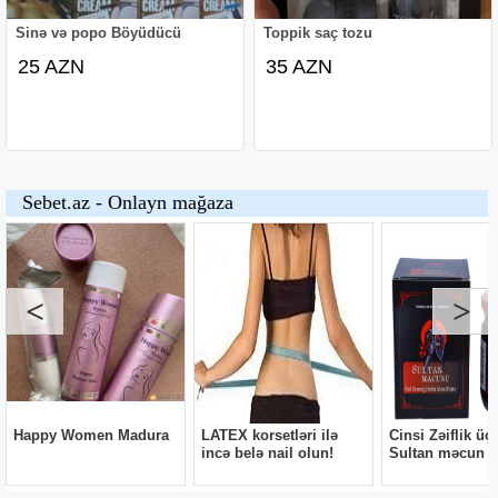
Sinə və popo Böyüdücü
Toppik saç tozu
25 AZN
35 AZN