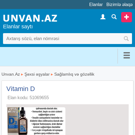
Elanlar
Bizimlə əlaqə
Elanlar saytı
Unvan.Az
▸
Şəxsi əşyalar
▸
Sağlamlıq və gözəllik
Vitamin D
Elan kodu: 51069655