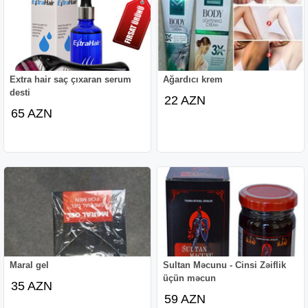
Extra hair saç çıxaran serum
Ağardıcı krem
desti
22 AZN
65 AZN
Maral gel
Sultan Məcunu - Cinsi Zəiflik
üçün məcun
35 AZN
59 AZN