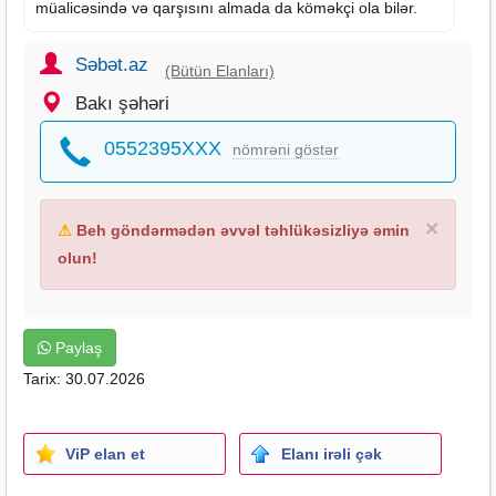
müalicəsində və qarşısını almada da köməkçi ola bilər.
Səbət.az
(Bütün Elanları)
Bakı şəhəri
0552395XXX
nömrəni göstər
×
⚠
Beh göndərmədən əvvəl təhlükəsizliyə əmin
olun!
Paylaş
Tarix: 30.07.2026
ViP elan et
Elanı irəli çək