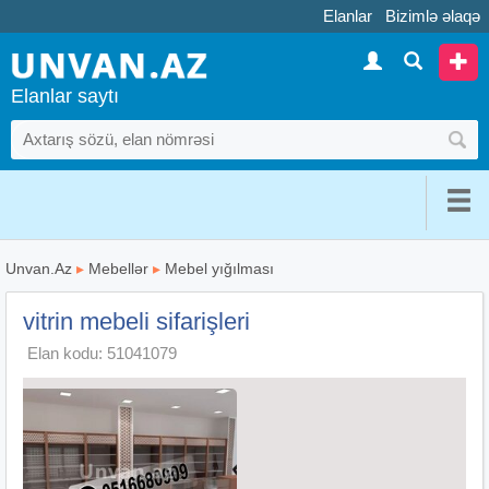
Elanlar
Bizimlə əlaqə
Elanlar saytı
Unvan.Az
▸
Mebellər
▸
Mebel yığılması
vitrin mebeli sifarişleri
Elan kodu: 51041079