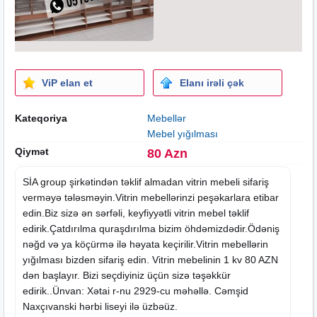
ViP elan et
Elanı irəli çək
Kateqoriya
Mebellər
Mebel yığılması
Qiymət
80 Azn
SİA group şirkətindən təklif almadan
vitrin mebeli
sifariş
verməyə tələsməyin.Vitrin
mebel
lərinzi peşəkarlara etibar
edin.Biz sizə ən sərfəli, keyfiyyətli vitrin mebel təklif
edirik.Çatdırılma quraşdırılma bizim öhdəmizdədir.Ödəniş
nəğd və ya köçürmə ilə həyata keçirilir.Vitrin mebellərin
yığılması bizden sifariş edin. Vitrin mebelinin 1 kv 80 AZN
dən başlayır. Bizi seçdiyiniz üçün sizə təşəkkür
edirik..Ünvan: Xətai r-nu 2929-cu məhəllə. Cəmşid
Naxçıvanski hərbi liseyi ilə üzbəüz.