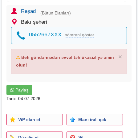
Rəşad
(Bütün Elanları)
Bakı şəhəri
0552667XXX
nömrəni göstər
×
⚠
Beh göndərmədən əvvəl təhlükəsizliyə əmin
olun!
Paylaş
Tarix: 04.07.2026
ViP elan et
Elanı irəli çək
Düzəliş et
Sil