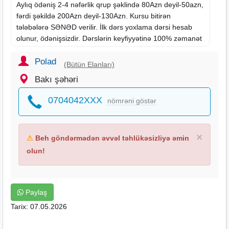
Aylıq ödəniş 2-4 nəfərlik qrup şəklində 80Azn deyil-50azn,
fərdi şəkildə 200Azn deyil-130Azn. Kursu bitirən
tələbələrə SƏNƏD verilir. İlk dərs yoxlama dərsi hesab
olunur, ödənişsizdir.
Dərslərin
keyfiyyətinə 100% zəmanət
verilir.
Ünvan: Memar Əcəmi Metronunun 4cü mikrarayon
Polad
(Bütün Elanları)
çıxışı.Cavadxan küçəsi
Bakı şəhəri
0704042XXX
nömrəni göstər
×
⚠
Beh göndərmədən əvvəl təhlükəsizliyə əmin
olun!
Paylaş
Tarix: 07.05.2026