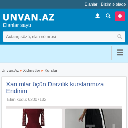
Elanlar
Bizimlə əlaqə
Elanlar saytı
Unvan.Az
▸
Xidmətlər
▸
Kurslar
Xanımlar üçün Dərzilik kurslarımıza
Endirim
Elan kodu: 62007192