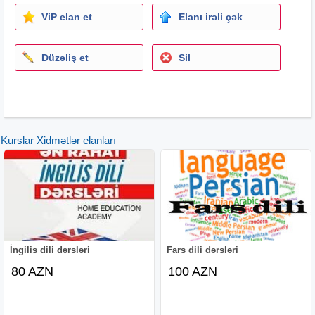
ViP elan et
Elanı irəli çək
Düzəliş et
Sil
Kurslar Xidmətlər elanları
İngilis dili dərsləri
Fars dili dərsləri
80 AZN
100 AZN