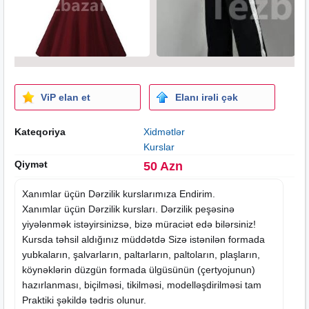
ViP elan et
Elanı irəli çək
Kateqoriya
Xidmətlər
Kurslar
Qiymət
50 Azn
Xanımlar üçün Dərzilik
kurslarımıza
Endirim.
Xanımlar üçün Dərzilik kursları. Dərzilik peşəsinə
yiyələnmək istəyirsinizsə, bizə müraciət edə bilərsiniz!
Kursda təhsil aldığınız müddətdə Sizə istənilən formada
yubkaların, şalvarların, paltarların, paltoların, plaşların,
köynəklərin düzgün formada ülgüsünün (çertyojunun)
hazırlanması, biçilməsi, tikilməsi, modelləşdirilməsi tam
Praktiki şəkildə tədris olunur.