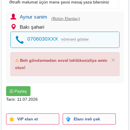
Ətraflı məlumat üçün mənə şəxsi mesaj yaza bilərsiniz
Aynur xanim
(Bütün Elanları)
Bakı şəhəri
0706030XXX
nömrəni göstər
×
⚠
Beh göndərmədən əvvəl təhlükəsizliyə əmin
olun!
Paylaş
Tarix: 11.07.2026
ViP elan et
Elanı irəli çək