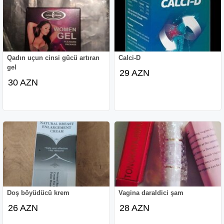
Qadın uçun cinsi gücü artıran
Calci-D
gel
29 AZN
30 AZN
Doş böyüdücü krem
Vagina daraldici şam
26 AZN
28 AZN