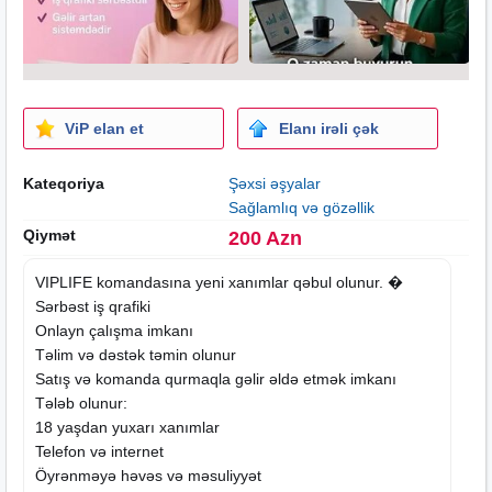
ViP elan et
Elanı irəli çək
Kateqoriya
Şəxsi əşyalar
Sağlamlıq və gözəllik
Qiymət
200 Azn
VIPLIFE komandasına yeni xanımlar qəbul olunur. �
Sərbəst iş qrafiki
Onlayn çalışma imkanı
Təlim və dəstək təmin olunur
Satış və komanda qurmaqla gəlir əldə etmək imkanı
Tələb olunur:
18 yaşdan yuxarı xanımlar
Telefon və internet
Öyrənməyə həvəs və məsuliyyət