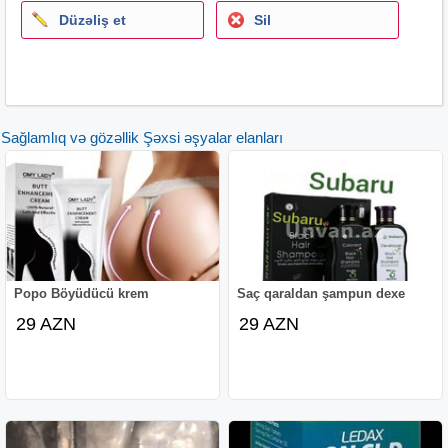
Düzəliş et
Sil
Sağlamlıq və gözəllik Şəxsi əşyalar elanları
Popo Böyüdücü krem
Saç qaraldan şampun dexe
29 AZN
29 AZN