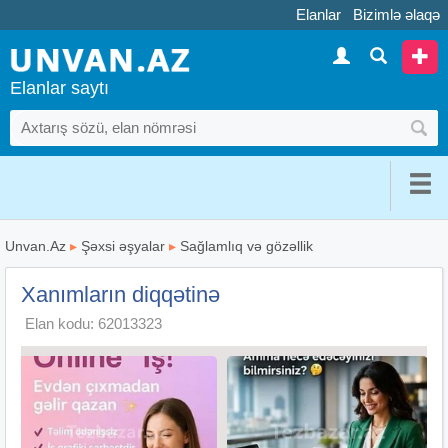
Elanlar
Bizimlə əlaqə
Elanlar saytı
Unvan.Az
▸
Şəxsi əşyalar
▸
Sağlamlıq və gözəllik
Xanımların diqqətinə
Elan kodu: 62013323