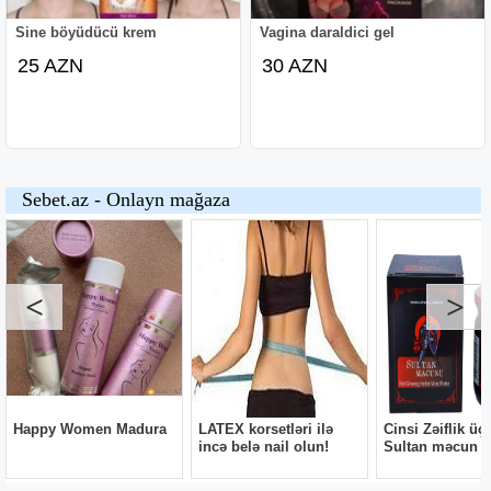
Sine böyüdücü krem
Vagina daraldici gel
25 AZN
30 AZN