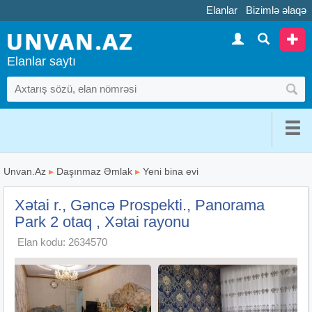
Elanlar
Bizimlə əlaqə
Elanlar saytı
Unvan.Az
▸
Daşınmaz Əmlak
▸
Yeni bina evi
Xətai r., Gəncə Prospekti., Panorama
Park 2 otaq , Xətai rayonu
Elan kodu: 2634570