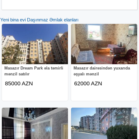
Yeni bina evi Daşınmaz Əmlak elanları
Masazır Dream Park əla təmirli
Masazır dairəsindən yuxarıda
mənzil satılır
əşyalı mənzil
85000 AZN
62000 AZN