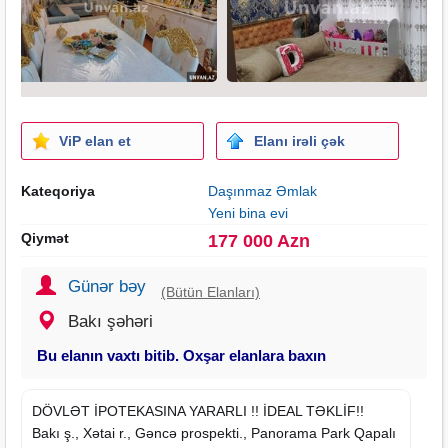
ViP elan et
Elanı irəli çək
Kateqoriya
Daşınmaz Əmlak
Yeni bina evi
Qiymət
177 000 Azn
Günər bəy
(Bütün Elanları)
Bakı şəhəri
Bu elanın vaxtı bitib. Oxşar elanlara baxın
DÖVLƏT İPOTEKASINA YARARLI !! İDEAL TƏKLİF!!
Bakı ş., Xətai r., Gəncə prospekti., Panorama Park Qapalı