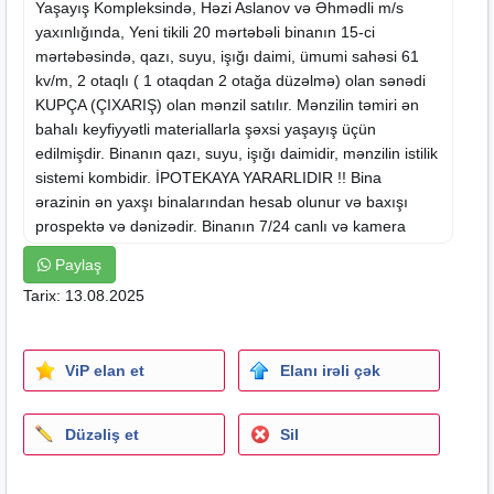
Yaşayış Kompleksində, Həzi Aslanov və Əhmədli m/s
yaxınlığında,
Yeni tikili
20 mərtəbəli binanın 15-ci
mərtəbəsində, qazı, suyu, işığı daimi, ümumi sahəsi 61
kv/m, 2 otaqlı ( 1 otaqdan 2 otağa düzəlmə) olan sənədi
KUPÇA (ÇIXARIŞ) olan mənzil satılır. Mənzilin təmiri ən
bahalı keyfiyyətli materiallarla şəxsi yaşayış üçün
edilmişdir. Binanın qazı, suyu, işığı daimidir, mənzilin istilik
sistemi kombidir. İPOTEKAYA YARARLIDIR !! Bina
ərazinin ən yaxşı binalarından hesab olunur və baxışı
prospektə və dənizədir. Binanın 7/24 canlı və
kamera
müşahidəsi ilə muhafizəsi sizin təhlükəsizliyinizə
Paylaş
ünvanlanmışdır. Övladlarınızın istirahəti üçün geniş park,
Tarix: 13.08.2025
meydança və oyun atraksiyonları mövcuddur. Binanın
qarşısından şəhərin müxtəlif istiqamətlərinə avtobuslar
keçir.
ViP elan et
Elanı irəli çək
Xidmət haqqı 1% təşkil edir. Əlavə məlumat və mənzilə
baxış keçirmək üçün əlaqə saxlaya bilərsiniz.
Düzəliş et
Sil