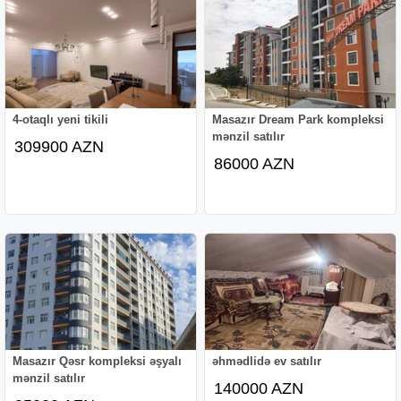
4-otaqlı yeni tikili
Masazır Dream Park kompleksi
mənzil satılır
309900 AZN
86000 AZN
Masazır Qəsr kompleksi əşyalı
əhmədlidə ev satılır
mənzil satılır
140000 AZN