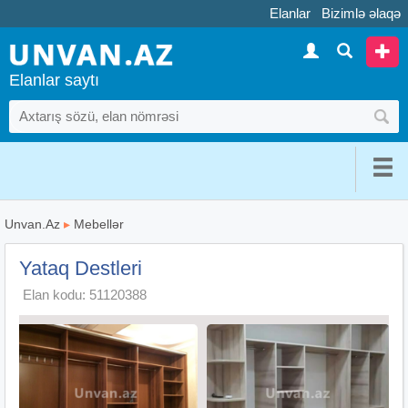
Elanlar
Bizimlə əlaqə
Elanlar saytı
Unvan.Az
▸
Mebellər
Yataq Destleri
Elan kodu: 51120388