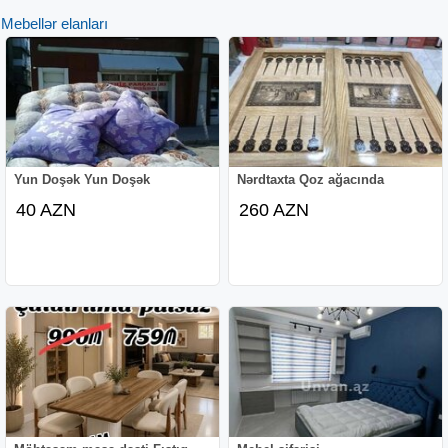
Mebellər elanları
Yun Doşək Yun Doşək
Nərdtaxta Qoz ağacında
40 AZN
260 AZN