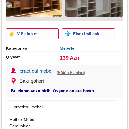
ViP elan et
Elanı irəli çək
Kateqoriya
Mebellər
Qiymət
139 Azn
practical mebel
(Bütün Elanları)
Bakı şəhəri
Bu elanın vaxtı bitib. Oxşar elanlara baxın
__practical_mebel__
________________________
Mətbex Mebel
Qardiroblar