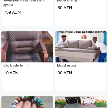
Möhtəşəm masa dəsti Fıstıq
Mebel sifarişi
ayaqla
50 AZN
759 AZN
ofis kreslo temiri
Mebel ustası
10 AZN
30 AZN