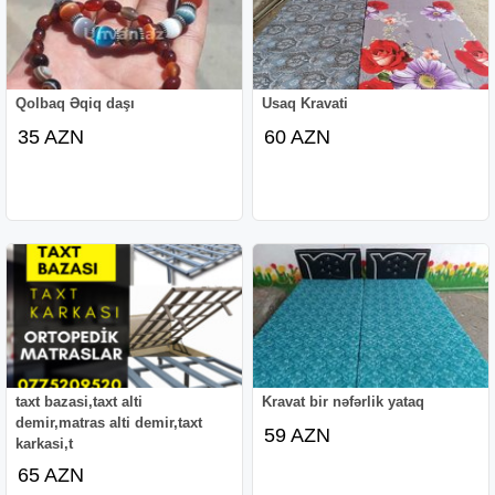
Qolbaq Əqiq daşı
Usaq Kravati
35 AZN
60 AZN
taxt bazasi,taxt alti
Kravat bir nəfərlik yataq
demir,matras alti demir,taxt
59 AZN
karkasi,t
65 AZN