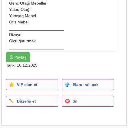
Gənc Otaği
Mebelleri
Yataq Otaği
Yumşaq Mebel
Ofis Mebel
________________________
Dizayn
Ōlçū gūtūrmək
________________________
Dolablarin
sifarişi qəbul olunur.Dehliz mebellerin
Paylaş
hazirlanmasi.Reng seçimide etmək mümkündür.Çatdırıa
Tarix: 16.12.2025
quraşdırma pulsuz.1_kvadrat metri 139 manata yığılır.
ViP elan et
Elanı irəli çək
Düzəliş et
Sil