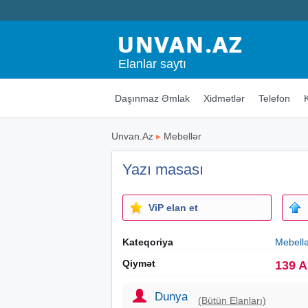
Elanlar saytı
Daşınmaz Əmlak
Xidmətlər
Telefon
Unvan.Az
▸
Mebellər
Yazı masası
ViP elan et
Kateqoriya
Mebell
Qiymət
139 
Dunya
(Bütün Elanları)