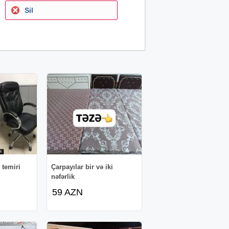
Sil
 temiri
Çarpayılar bir və iki
nəfərlik
59 AZN