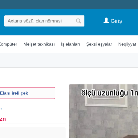
Giriş
Kompüter
Məişət texnikası
İş elanları
Şəxsi əşyalar
Nəqliyyat
Elanı irəli çək
ər
Azn