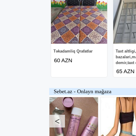
Təkadamliq Qrafatlar
Taxt altligi
bazalari,ma
60 AZN
demir,taxt 
65 AZN