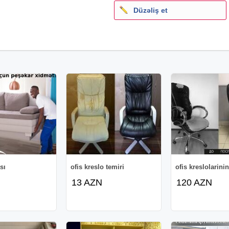
Düzəliş et
sı
ofis kreslo temiri
ofis kreslolarinin
13 AZN
120 AZN