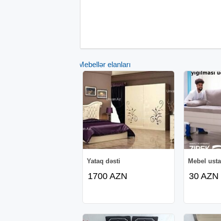
Mebellər elanları
Yataq dəsti
Mebel usta
1700 AZN
30 AZN