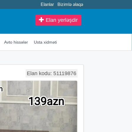
Elanlar
Bizimlə əlaqə
Elan yerləşdir
Avto hissələr
Usta xidməti
Elan kodu: 51119876