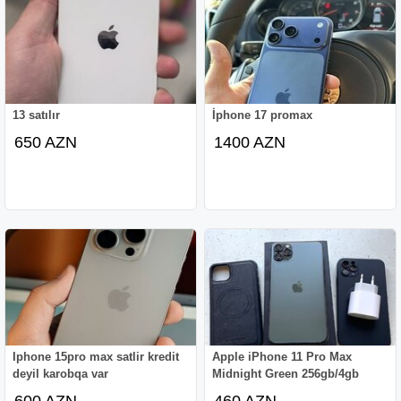
13 satılır
İphone 17 promax
650 AZN
1400 AZN
Iphone 15pro max satlir kredit
Apple iPhone 11 Pro Max
deyil karobqa var
Midnight Green 256gb/4gb
600 AZN
460 AZN