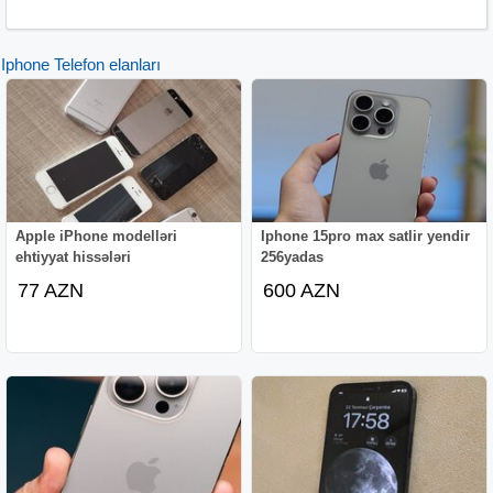
**Proqram təminatı və ya aparat nasazlıqlarına qarşı 12
aylıq Apple zəmanəti - hər hansı fiziki və ya su zədəsi
Iphone Telefon elanları
zəmanəti ləğv edir**.
Zəmanəti olan etibarlı mağazadan alış-veriş edin. Bütün
alış-verişlər mağazanın zəmanəti və qəbzi ilə əhatə
olunur.
Bütün qiymət siyahımız avro ilədir və sifariş vermək üçün
bizimlə əlaqə saxladıqdan sonra qiyməti yerli valyutanıza
Apple iPhone modelləri
Iphone 15pro max satlir yendir
ehtiyyat hissələri
256yadas
çevirəcəyik.
77 AZN
600 AZN
Hissə-hissə ödəmə planı mövcuddur / Dəyişdirmə və satış
sonrası ödəniş planı.
Biznes
şirkəti olaraq, ödənişi yalnız bank köçürməsi yolu
ilə qəbul edirik.
Yalnız ciddi alıcıları sorğu göndərməyə təşviq edirik.