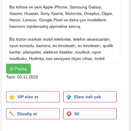
Biz köhnə və yeni Apple iPhone, Samsung Galaxy,
Xiaomi, Huawei, Sony Xperia, Motorola, Oneplus, Oppo,
Honor, Lenovo, Google Pixel və daha çox modellərin
hamısını topdansatış qiymətinə satırıq.
Biz bütün markalı mobil telefonlar, telefon aksesuarları,
oyun konsolu,
kamera
, ev kinoteatrı, ev kinoteatrı, qrafik
kartlar, planşetlər, elektron kitablar, noutbuk, oyun
noutbuku, Hodinky, səs səviyyəsi ölçən cihaz, mobil
telefon tutacağı, Makita, Bose Life, Beats,
saat
, iMac
Paylaş
masaüstü kompüteri, elektrik alətləri, GoPro, DJ mikser və
Tarix: 03.11.2025
daha çoxunu satırıq.
Biz tam aksesuarlarla birlikdə yeni, orijinal və kilidsiz
ViP elan et
Elanı irəli çək
məhsul təklif edirik və orijinal qutu ilə birlikdə gəlir.
Biz FedEx, DHL, UPS və ya izləmə nömrəsi olan istənilən
Düzəliş et
Sil
özəl çatdırılma şirkəti kimi dəqiq və zəmanətli çatdırılma
şirkəti vasitəsilə göndəririk.