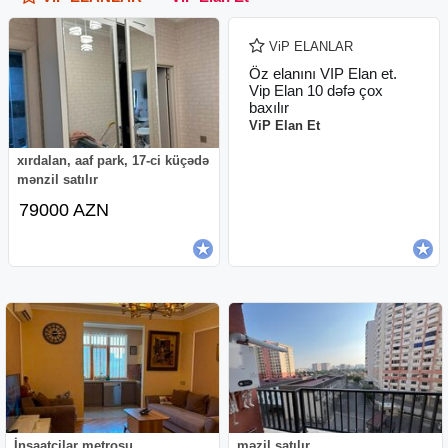
ViP ELANLAR
Öz elanını VIP Elan et.
Vip Elan 10 dəfə çox
baxılır
ViP Elan Et
xırdalan, aaf park, 17-ci küçədə
mənzil satılır
79000 AZN
İnşaatçilar metrosu
məzil satılır