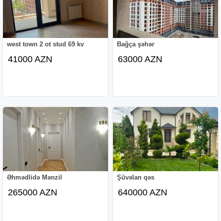
west town 2 ot stud 69 kv
Bağça şəhər
41000 AZN
63000 AZN
Əhmədlidə Mənzil
Şüvəlan qəs
265000 AZN
640000 AZN