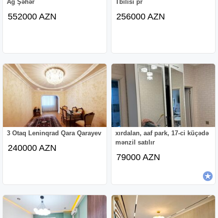
Ağ Şəhər
Tbilisi pr
552000 AZN
256000 AZN
3 Otaq Leninqrad Qara Qarayev
xırdalan, aaf park, 17-ci küçədə
mənzil satılır
240000 AZN
79000 AZN