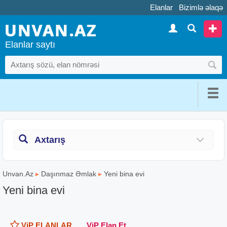
Elanlar
Bizimlə əlaqə
Elanlar saytı
Axtarış
Unvan.Az
▸
Daşınmaz Əmlak
▸
Yeni bina evi
Yeni bina evi
ViP ELANLAR
ViP Elan Et