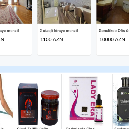
raye menzil
2 otaqli kiraye menzil
Gənclikdə Ofis üç
ZN
1100 AZN
10000 AZN