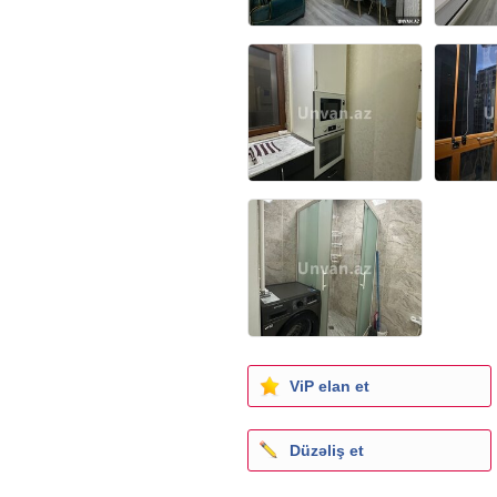
ViP elan et
Düzəliş et