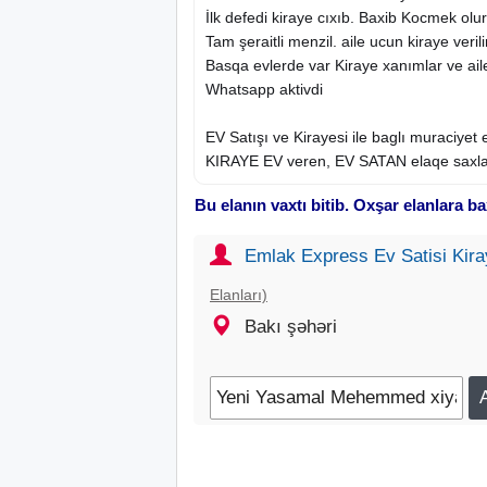
İlk defedi
kiraye
cıxıb. Baxib Kocmek olu
Tam şeraitli menzil. aile ucun kiraye verili
Basqa
evlerde
var Kiraye xanımlar ve ai
Whatsapp aktivdi
EV Satışı ve Kirayesi ile baglı muraciyet 
KIRAYE EV
veren, EV SATAN elaqe saxla
Bu elanın vaxtı bitib. Oxşar elanlara ba
Emlak Express Ev Satisi Kira
Elanları)
Bakı şəhəri