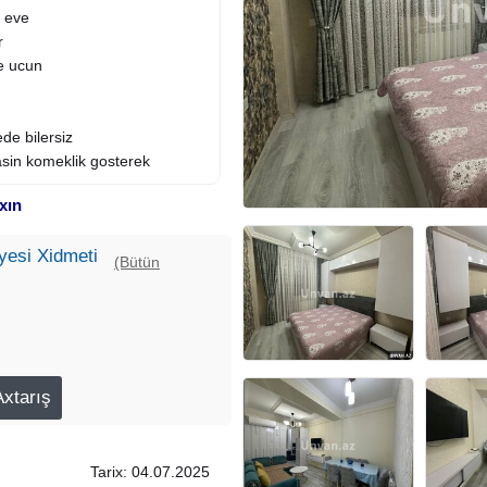
r eve
r
le ucun
ede bilersiz
sin komeklik gosterek
xın
yesi Xidmeti
(Bütün
Tarix: 04.07.2025