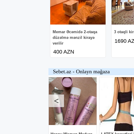
Memar Əcəmidə 2-otaqa
3 otaqli ki
düzəlmə mənzil kirayə
1690 A
verilir
400 AZN