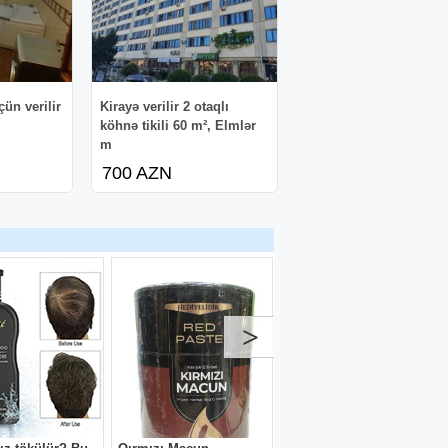
ün verilir
Kirayə verilir 2 otaqlı
köhnə tikili 60 m², Elmlər
m
700 AZN