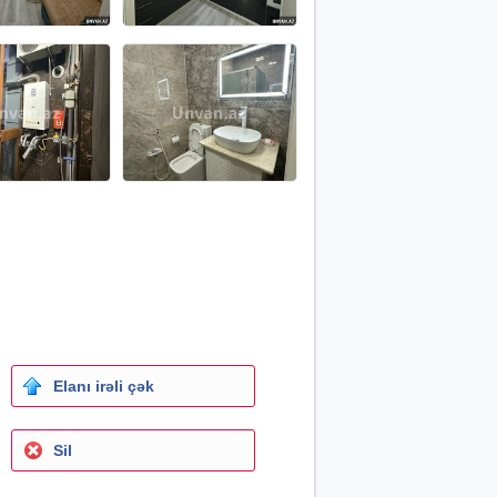
Elanı irəli çək
Sil