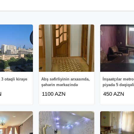
3 otaqli kiraye
Abş səfirliyinin arxasında,
İnşaatçılar metr
şəhərin mərkəzində
piyada 5 dəqiqəl
N
1100 AZN
450 AZN