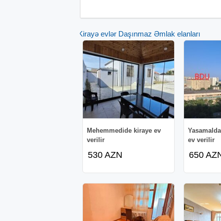
Kirayə evlər Daşınmaz Əmlak elanları
Mehemmedide kiraye ev
Yasamalda 
verilir
ev verilir
530 AZN
650 AZ