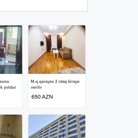
osuna
M.q.qarayev 2 otaq kiraye
ik yoldur
verilir
650 AZN