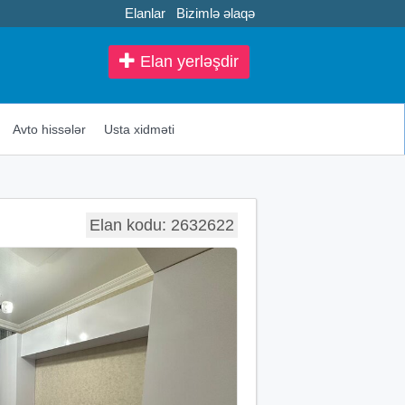
Elanlar
Bizimlə əlaqə
Elan yerləşdir
Avto hissələr
Usta xidməti
Elan kodu: 2632622