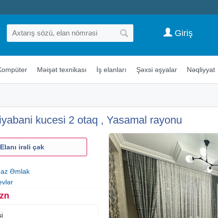
Giriş
Kompüter
Məişət texnikası
İş elanları
Şəxsi əşyalar
Nəqliyyat
abani kucesi 2 otaq , Yasamal rayonu
Elanı irəli çək
az Əmlak
evlər
Azn
i