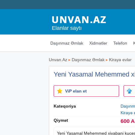
Elanlar saytı
Daşınmaz Əmlak
Xidmətlər
Telefon
Unvan.Az
▸
Daşınmaz Əmlak
▸
Kirayə evlər
Yeni Yasamal Mehemmed xiy
ViP elan et
Kateqoriya
Daşınm
Kirayə 
Qiymət
600 
Yeni Yasamal Mehemmed xiyabani kuces