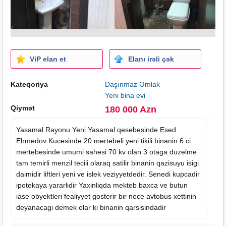
ViP elan et
Elanı irəli çək
Kateqoriya
Daşınmaz Əmlak
Yeni bina evi
Qiymət
180 000 Azn
Yasamal Rayonu Yeni Yasamal qesebesinde Esed
Ehmedov Kucesinde 20 mertebeli
yeni tikili
binanin 6 ci
mertebesinde umumi sahesi 70 kv olan 3 otaga duzelme
tam temirli menzil tecili olaraq satilir binanin qazisuyu isigi
daimidir liftleri yeni ve islek veziyyetdedir. Senedi kupcadir
ipotekaya yararlidir Yaxinliqda mekteb baxca ve butun
iase obyektleri fealiyyet gosterir bir nece avtobus xettinin
deyanacagi demek olar ki binanin qarsisindadir