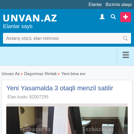
Elanlar
Bizimlə əlaqə
Elanlar saytı
Unvan.Az
▸
Daşınmaz Əmlak
▸
Yeni bina evi
Yeni Yasamalda 3 otaqli menzil satilir
Elan kodu: 62007295