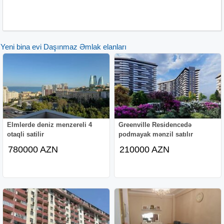
Yeni bina evi Daşınmaz Əmlak elanları
Elmlerde deniz menzereli 4
Greenville Residencedə
otaqli satilir
podmayak mənzil satılır
780000 AZN
210000 AZN