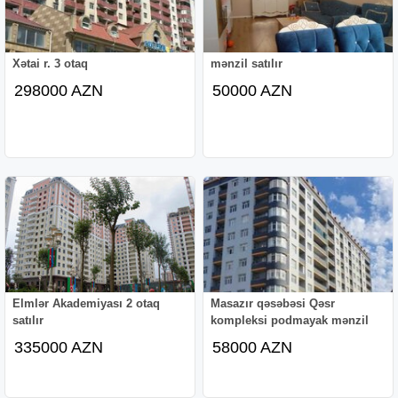
Xətai r. 3 otaq
mənzil satılır
298000 AZN
50000 AZN
Elmlər Akademiyası 2 otaq
Masazır qəsəbəsi Qəsr
satılır
kompleksi podmayak mənzil
335000 AZN
58000 AZN