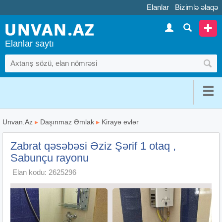
Elanlar
Bizimlə əlaqə
Elanlar saytı
Unvan.Az
▸
Daşınmaz Əmlak
▸
Kirayə evlər
Zabrat qəsəbəsi Əziz Şərif 1 otaq ,
Sabunçu rayonu
Elan kodu: 2625296