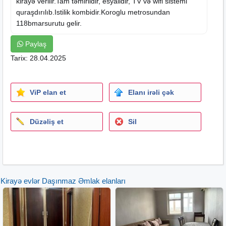
kirayə
verilir.Tam təmirlidir, esyalidir, TV və wifi sistemi
quraşdırılıb.Istilik kombidir.Koroglu metrosundan
118bmarsurutu gelir.
Paylaş
Tarix: 28.04.2025
ViP elan et
Elanı irəli çək
Düzəliş et
Sil
Kirayə evlər Daşınmaz Əmlak elanları