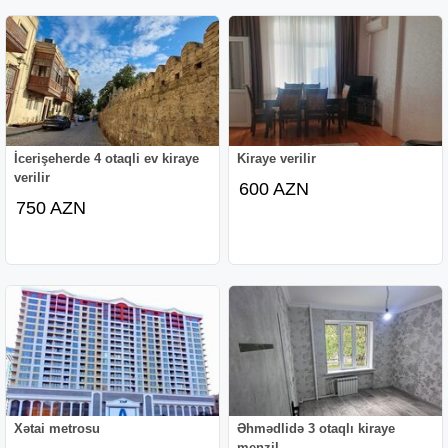
İcerişeherde 4 otaqli ev kiraye
Kiraye verilir
verilir
600 AZN
750 AZN
Xətai metrosu
Əhmədlidə 3 otaqlı kiraye
menzil