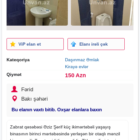
ViP elan et
Elanı irəli çək
Kateqoriya
Daşınmaz Əmlak
Kirayə evlər
Qiymət
150 Azn
Fərid
Bakı şəhəri
Bu elanın vaxtı bitib. Oxşar elanlara baxın
Zabrat qəsəbəsi Əziz Şərif küç ikimərtəbəli yaşayış
binasının birinci mərtəbəsində yerləşən bir otaqlı mənzil