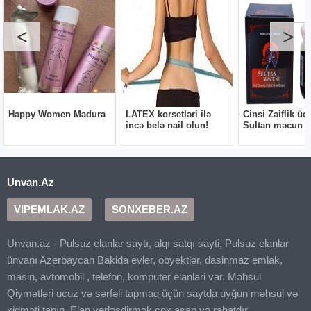
Unvan.Az
VIPEMLAK.AZ
SONXEBER.AZ
Unvan.az - Pulsuz elanlar saytı, alqı satqı sayti, Pulsuz elanlar
ünvanı Azerbaycan Bakida evler, obyektlər, dasinmaz emlak,
masin, avtomobil , telefon, komputer elanlari var. Məhsul
Qiymətləri ucuz və sərfəli tapmaq üçün saytda uyğun məhsul və
xidməti tapın. Elan yerləşdirmək çox asan və rahatdır.