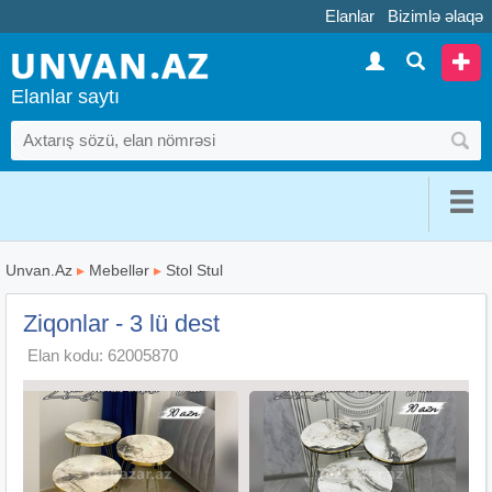
Elanlar
Bizimlə əlaqə
Elanlar saytı
Unvan.Az
▸
Mebellər
▸
Stol Stul
Ziqonlar - 3 lü dest
Elan kodu: 62005870