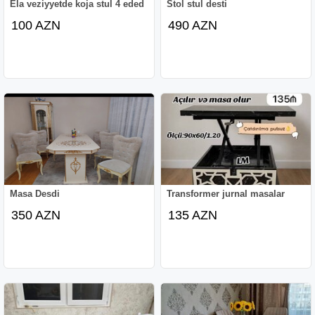
Ela veziyyetde koja stul 4 eded
Stol stul desti
100 AZN
490 AZN
Masa Desdi
Transformer jurnal masalar
350 AZN
135 AZN