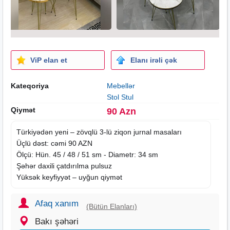
ViP elan et
Elanı irəli çək
Kateqoriya
Mebellər
Stol Stul
Qiymət
90 Azn
Türkiyədən yeni – zövqlü 3-lü ziqon jurnal masaları
Üçlü dəst: cəmi 90 AZN
Ölçü: Hün. 45 / 48 / 51 sm - Diametr: 34 sm
Şəhər daxili çatdırılma pulsuz
Yüksək keyfiyyət – uyğun qiymət
Afaq xanım
(Bütün Elanları)
Bakı şəhəri