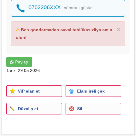
0702206XXX
nömrəni göstər
×
⚠
Beh göndərmədən əvvəl təhlükəsizliyə əmin
olun!
Paylaş
Tarix: 29.05.2026
ViP elan et
Elanı irəli çək
Düzəliş et
Sil