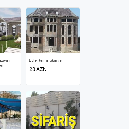
Dizayn
Evler temir tikintisi
eri
28 AZN