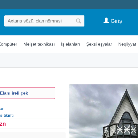
Giriş
Kompüter
Məişət texnikası
İş elanları
Şəxsi əşyalar
Nəqliyyat
Elanı irəli çək
ər
 tikinti
Azn