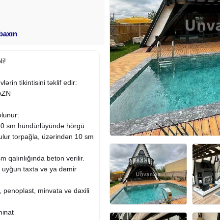
 baxın
i!
ərin tikintisini təklif edir:
 AZN
olunur:
60 sm hündürlüyündə hörgü
rulur torpağla, üzərindən 10 sm
 qalınlığında beton verilir.
ə uyğun taxta və ya dəmir
, penoplast, minvata və daxili
minat