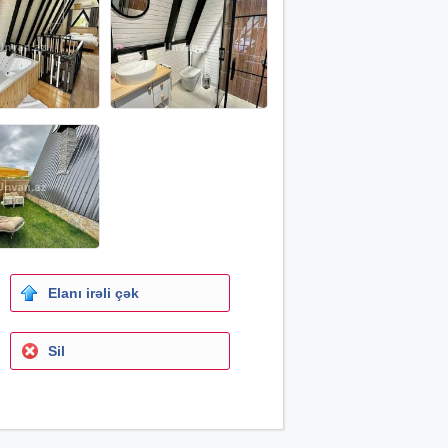
Elanı irəli çək
Sil