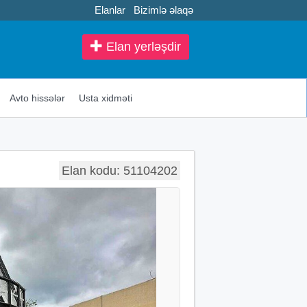
Elanlar
Bizimlə əlaqə
Elan yerləşdir
Avto hissələr
Usta xidməti
Elan kodu: 51104202