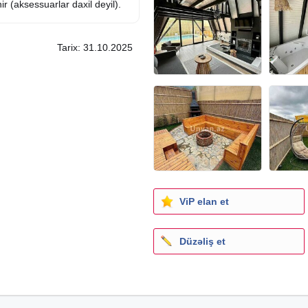
r (aksessuarlar daxil deyil).
Tarix: 31.10.2025
e evinizi sifariş edin!
isi, ucuz ev, hazır ev, A frame,
iri, şajaş, a formalı ev, A
si, qonaq evi, qonaq evi
, prefabrik ev, prefabrik evlərin
ntisi, aframe, interior, exterior,
rn, layihelendirmə, memarlıq,
ViP elan et
yn, 3d plan, дом, а фрейм дома,
котедж, постройка коттеджей
Düzəliş et