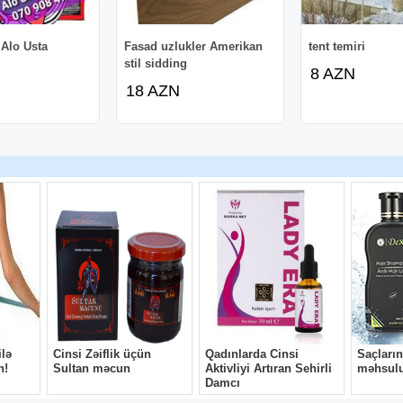
 Alo Usta
Fasad uzlukler Amerikan
tent temiri
stil sidding
8 AZN
18 AZN