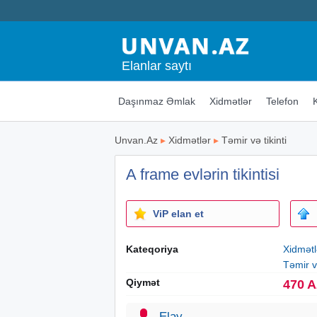
Elanlar saytı
Daşınmaz Əmlak
Xidmətlər
Telefon
Unvan.Az
▸
Xidmətlər
▸
Təmir və tikinti
A frame evlərin tikintisi
ViP elan et
Kateqoriya
Xidmətl
Təmir və
Qiymət
470 
Elay