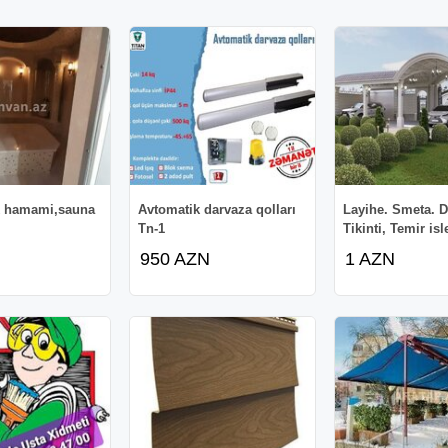
k hamami,sauna
Avtomatik darvaza qolları
Layihe. Smeta. 
Tn-1
Tikinti, Temir isl
950 AZN
1 AZN