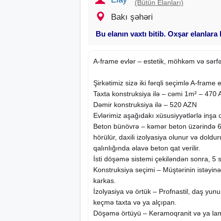
(Bütün Elanları)
Bakı şəhəri
Bu elanın vaxtı bitib. Oxşar elanlara
A-frame evlər – estetik, möhkəm və sərfəl
Şirkətimiz sizə iki fərqli seçimlə A-frame evl
Taxta konstruksiya ilə – cəmi 1m² – 470
Dəmir konstruksiya ilə – 520 AZN
Evlərimiz aşağıdakı xüsusiyyətlərlə inşa 
Beton bünövrə – kəmər beton üzərində 
hörülür, daxili izolyasiya olunur və doldu
qalınlığında əlavə beton qat verilir.
İsti döşəmə sistemi çekiləndən sonra, 5 sm
Konstruksiya seçimi – Müştərinin istəyin
karkas.
İzolyasiya və örtük – Profnastil, daş yunu
keçmə taxta və ya alçıpan.
Döşəmə örtüyü – Keramoqranit və ya la