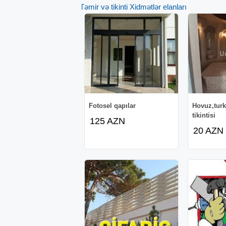
Təmir və tikinti Xidmətlər elanları
Fotosel qapılar
Hovuz,tur
tikintisi
125 AZN
20 AZN