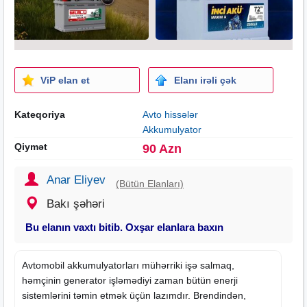
ViP elan et
Elanı irəli çək
Kateqoriya
Avto hissələr
Akkumulyator
Qiymət
90 Azn
Anar Eliyev
(Bütün Elanları)
Bakı şəhəri
Bu elanın vaxtı bitib. Oxşar elanlara baxın
Avtomobil akkumulyatorları mühərriki işə salmaq,
həmçinin generator işləmədiyi zaman bütün enerji
sistemlərini təmin etmək üçün lazımdır. Brendindən,