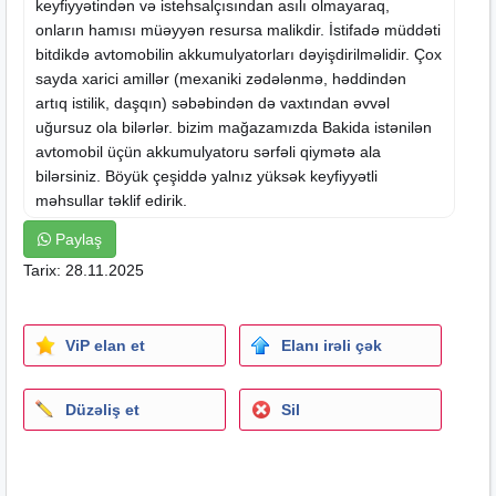
keyfiyyətindən və istehsalçısından asılı olmayaraq,
onların hamısı müəyyən resursa malikdir. İstifadə müddəti
bitdikdə avtomobilin akkumulyatorları dəyişdirilməlidir. Çox
sayda xarici amillər (mexaniki zədələnmə, həddindən
artıq istilik, daşqın) səbəbindən də vaxtından əvvəl
uğursuz ola bilərlər. bizim mağazamızda Bakida istənilən
avtomobil üçün akkumulyatoru sərfəli qiymətə ala
bilərsiniz. Böyük çeşiddə yalnız yüksək keyfiyyətli
məhsullar təklif edirik.
7/24 akkumlyator xidməti
Paylaş
Çatdırılma ve quraşdırılma pulsuz
Tarix: 28.11.2025
agm akkumlyator
₼ Giymetler olculere gore ferqlidir ₼
ViP elan et
Elanı irəli çək
Düzəliş et
Sil