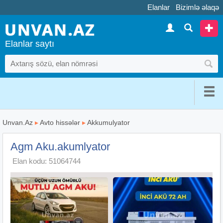
Elanlar
Bizimlə əlaqə
Elanlar saytı
Unvan.Az
▸
Avto hissələr
▸
Akkumulyator
Agm Aku.akumlyator
Elan kodu: 51064744