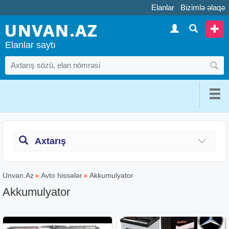
Elanlar
Bizimlə əlaqə
Elanlar saytı
Axtarış
Unvan.Az
▸
Avto hissələr
▸
Akkumulyator
Akkumulyator