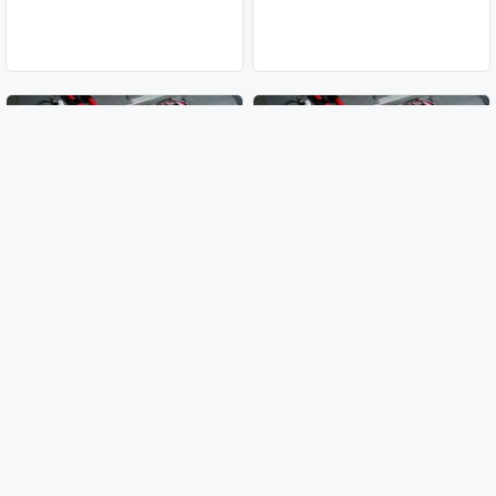
Bmw akkumulyator 24 saat
24 saat akmulyator xidmeti
xidmet
50 AZN
180 AZN