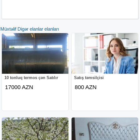
Müxtəlif Digər elanlar elanları
10 tonluq termos çən Satılır
Satış təmsilçisi
17000 AZN
800 AZN