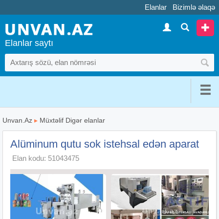
Elanlar
Bizimlə əlaqə
Elanlar saytı
Unvan.Az
▸
Müxtəlif Digər elanlar
Alüminum qutu sok istehsal edən aparat
Elan kodu: 51043475