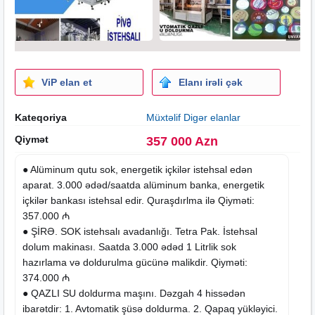
ViP elan et
Elanı irəli çək
Kateqoriya
Müxtəlif Digər elanlar
Qiymət
357 000 Azn
● Alüminum qutu sok, energetik içkilər istehsal edən
aparat. 3.000 ədəd/
saatda
alüminum banka, energetik
içkilər bankası istehsal edir. Quraşdırlma ilə Qiyməti:
357.000 ₼
● ŞİRƏ. SOK istehsalı avadanlığı. Tetra Pak. İstehsal
dolum makinası. Saatda 3.000 ədəd 1 Litrlik sok
hazırlama və doldurulma gücünə malikdir. Qiyməti:
374.000 ₼
● QAZLI SU doldurma maşını. Dəzgah 4 hissədən
ibarətdir: 1. Avtomatik şüsə doldurma. 2. Qapaq yükləyici.