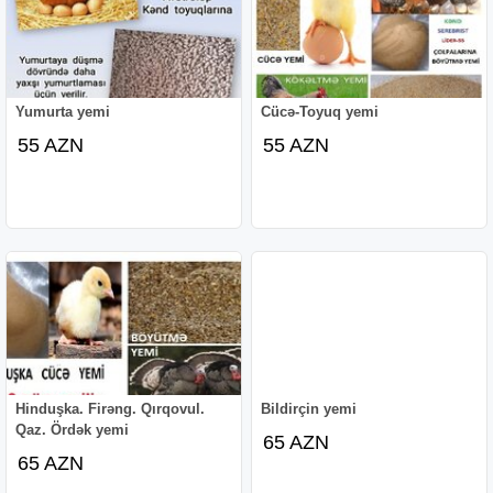
Yumurta yemi
Cücə-Toyuq yemi
55 AZN
55 AZN
Hinduşka. Firəng. Qırqovul.
Bildirçin yemi
Qaz. Ördək yemi
65 AZN
65 AZN