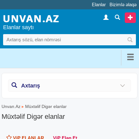
Elanlar
Bizimlə əlaqə
Elanlar saytı
Axtarış
Unvan.Az
▸
Müxtəlif Digər elanlar
Müxtəlif Digər elanlar
ViP ELANLAR
ViP Elan Et