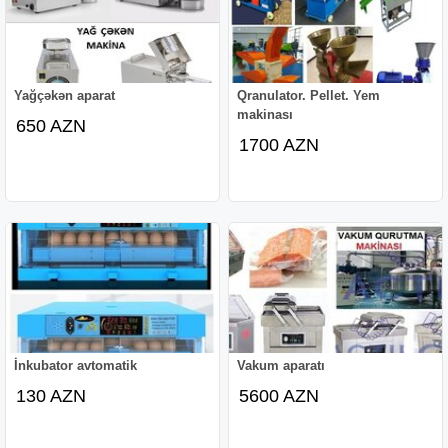
Yağçəkən aparat
Qranulator. Pellet. Yem
makinası
650 AZN
1700 AZN
İnkubator avtomatik
Vakum aparatı
130 AZN
5600 AZN