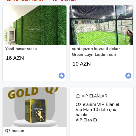
Yasil hasar setka
suni qazon kovralit dekor
Green Layn təqdim edir
16 AZN
10 AZN
ViP ELANLAR
Öz elanını VIP Elan et.
Vip Elan 10 dəfə çox
baxılır
ViP Elan Et
Q7 məcun