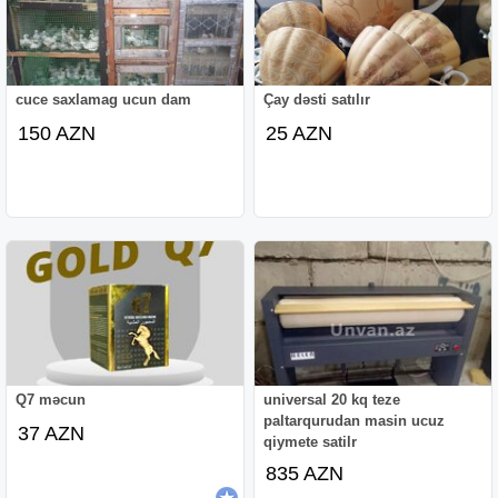
cuce saxlamag ucun dam
Çay dəsti satılır
150 AZN
25 AZN
Q7 məcun
universal 20 kq teze
paltarqurudan masin ucuz
37 AZN
qiymete satilr
835 AZN