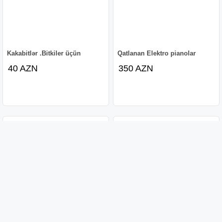
Kakabitlər .Bitkiler üçün
Qatlanan Elektro pianolar
40 AZN
350 AZN
Vitrin rəflər
Vitrin soyuducu
99 AZN
600 AZN