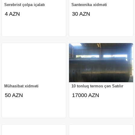
Serebrist çolpa içalatı
Santexnika xidməti
4 AZN
30 AZN
Mühasibat xidməti
10 tonluq termos çən Satılır
50 AZN
17000 AZN