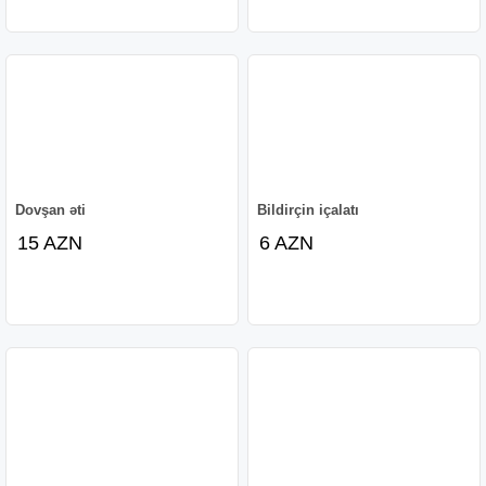
Dovşan əti
Bildirçin içalatı
15 AZN
6 AZN