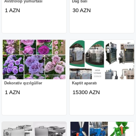
Avstrolop yumurtası
Dağ balı
1 AZN
30 AZN
Dekorativ qızılgüllər
Kaptit aparatı
1 AZN
15300 AZN