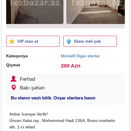
ViP elan et
Elanı irəli çək
Kateqoriya
Müxtəlif Digər elanlar
Qiymət
200 Azn
Fərhad
Bakı şəhəri
Bu elanın vaxtı bitib. Oxşar elanlara baxın
Anbar İcarəyə Verilir!
Ünvan:Xətai ray., Məhəmməd Hadi 136A, Bravo marketin
altı, 1-ci sklad.