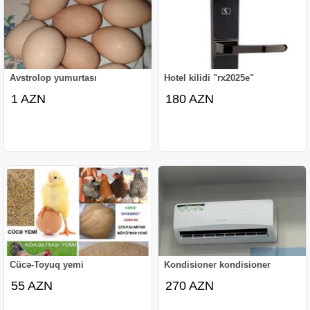
Avstrolop yumurtası
Hotel kilidi "rx2025e"
1 AZN
180 AZN
Cücə-Toyuq yemi
Kondisioner kondisioner
55 AZN
270 AZN