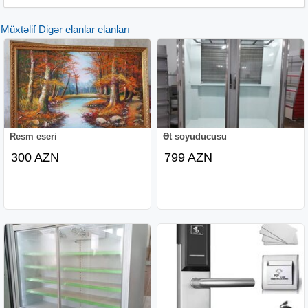
Müxtəlif Digər elanlar elanları
Resm eseri
Ət soyuducusu
300 AZN
799 AZN