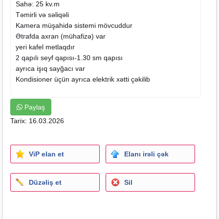
Sahə: 25 kv.m
Təmirli və səliqəli
Kamera
müşahidə sistemi mövcuddur
Ətrafda axran (mühafizə) var
yeri kafel metlaqdır
2 qapılı seyf qapısı-1.30 sm qapısı
ayrıca işıq sayğacı var
Kondisioner üçün ayrıca elektrik xətti çəkilib
Anbar müxtəlif malların saxlanması üçün çox əlverişlidir.
Paylaş
Ətraflı məlumat üçün əlaqə saxlaya bilərsiniz.
Tarix: 16.03.2026
ViP elan et
Elanı irəli çək
Düzəliş et
Sil