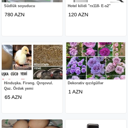
Südlük soyuducu
Hotel kilidi "rx118- E-s2"
780 AZN
120 AZN
Hinduşka. Firəng. Qırqovul.
Dekorativ qızılgüllər
Qaz. Ördək yemi
1 AZN
65 AZN