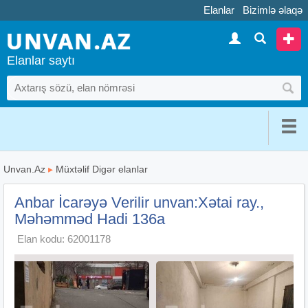
Elanlar
Bizimlə əlaqə
Elanlar saytı
Unvan.Az
▸
Müxtəlif Digər elanlar
Anbar İcarəyə Verilir unvan:Xətai ray.,
Məhəmməd Hadi 136a
Elan kodu: 62001178