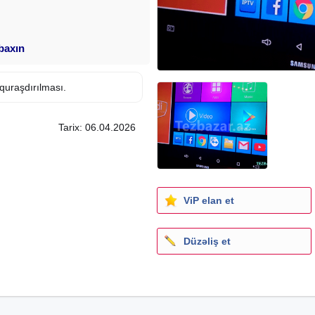
 baxın
quraşdırılması.
Tarix: 06.04.2026
ViP elan et
Düzəliş et