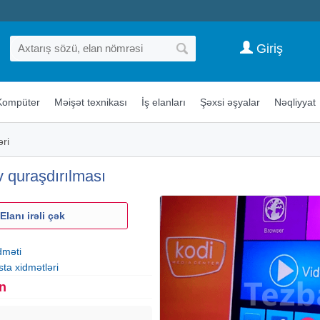
Giriş
Kompüter
Məişət texnikası
İş elanları
Şəxsi əşyalar
Nəqliyyat
əri
v quraşdırılması
Elanı irəli çək
dməti
sta xidmətləri
n