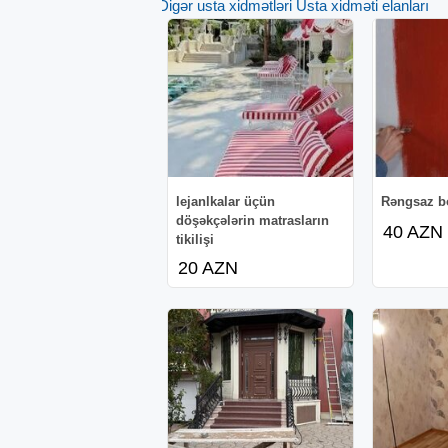
Digər usta xidmətləri Usta xidməti elanları
lejanlkalar üçün
Rəngsaz bo
döşəkçələrin matrasların
40 AZN
tikilişi
20 AZN