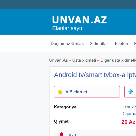
Elanlar saytı
Daşınmaz Əmlak
Xidmətlər
Telefon
Unvan.Az
▸
Usta xidməti
▸
Digər usta xidmətl
Android tv/smart tvbox-a ipt
ViP elan et
Kateqoriya
Usta xi
Digər u
Qiymət
20 Az
Arif