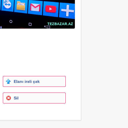
Elanı irəli çək
Sil