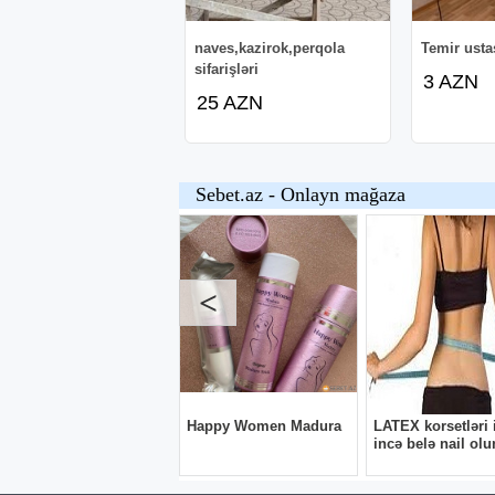
naves,kazirok,perqola
Temir usta
sifarişləri
3 AZN
25 AZN