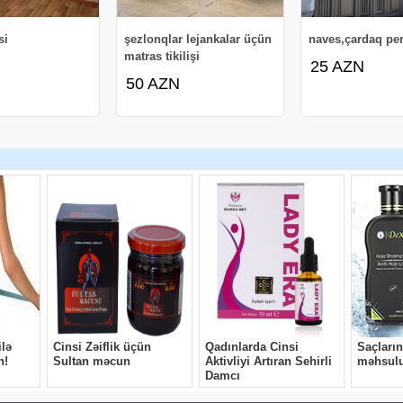
si
şezlonqlar lejankalar üçün
naves,çardaq per
matras tikilişi
25 AZN
50 AZN