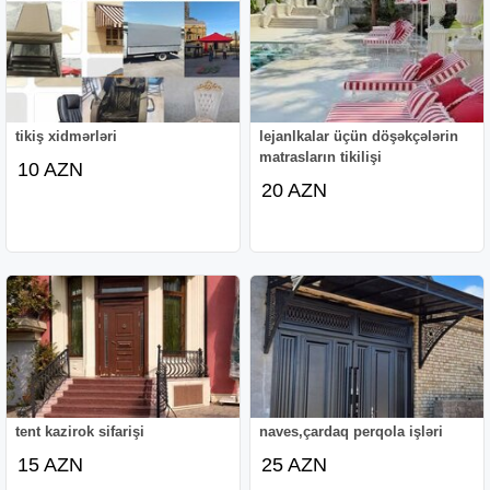
tikiş xidmərləri
lejanlkalar üçün döşəkçələrin
matrasların tikilişi
10 AZN
20 AZN
tent kazirok sifarişi
naves,çardaq perqola işləri
15 AZN
25 AZN