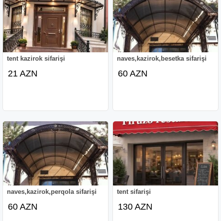
tent kazirok sifarişi
naves,kazirok,besetka sifarişi
21 AZN
60 AZN
naves,kazirok,perqola sifarişi
tent sifarişi
60 AZN
130 AZN