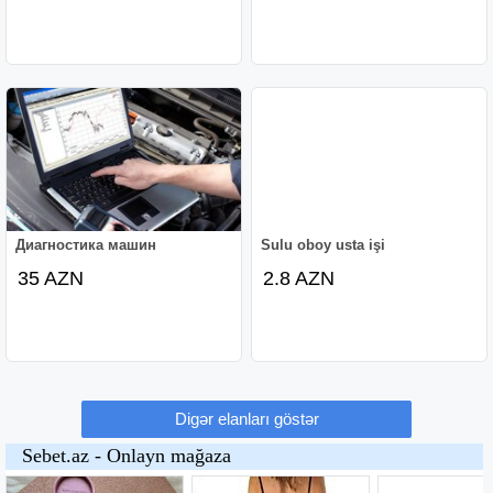
Диагностика машин
Sulu oboy usta işi
35 AZN
2.8 AZN
Digər elanları göstər