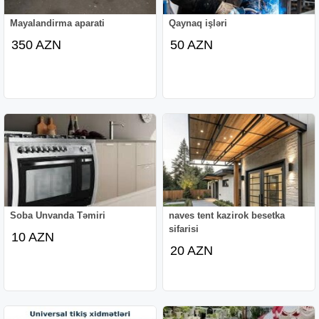
Mayalandirma aparati
Qaynaq işləri
350 AZN
50 AZN
Soba Unvanda Təmiri
naves tent kazirok besetka
sifarisi
10 AZN
20 AZN