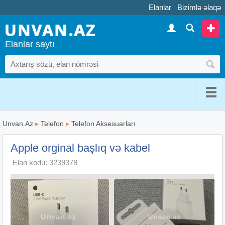
Elanlar
Bizimlə əlaqə
Elanlar saytı
Unvan.Az
▸
Telefon
▸
Telefon Aksesuarları
Apple orginal başlıq və kabel
Elan kodu: 3239378