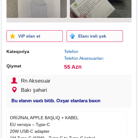
ViP elan et
Elanı irəli çək
Kateqoriya
Telefon
Telefon Aksesuarları
Qiymət
55 Azn
Rn Aksesuar
Bakı şəhəri
Bu elanın vaxtı bitib. Oxşar elanlara baxın
ORİJİNAL APPLE BAŞLIQ + KABEL
EU versiya – Type-C
20W USB-C adapter
1M Type-C (60W) - Type-C to Type-C kabel