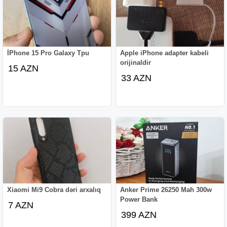
İPhone 15 Pro Galaxy Tpu
Apple iPhone adapter kabeli
orijinaldir
15 AZN
33 AZN
Xiaomi Mi9 Cobra dəri arxalıq
Anker Prime 26250 Mah 300w
Power Bank
7 AZN
399 AZN