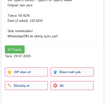
Orijinal, tam yeni
Təkcə: 55 AZN
Dəst (2 ədəd): 110 AZN
Stok məhduddur!
WhatsApp/DM ilə sifariş üçün yaz!
Keyfiyyətin tək ünvanı RN_AKSESUAR
Paylaş
Tarix: 29.07.2025
ViP elan et
Elanı irəli çək
Düzəliş et
Sil