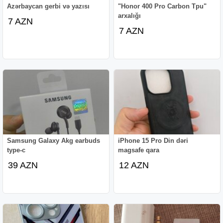
Azərbaycan gerbi və yazısı
"Honor 400 Pro Carbon Tpu"
arxalığı
7 AZN
7 AZN
Samsung Galaxy Akg earbuds
iPhone 15 Pro Din dəri
type-c
magsafe qara
39 AZN
12 AZN