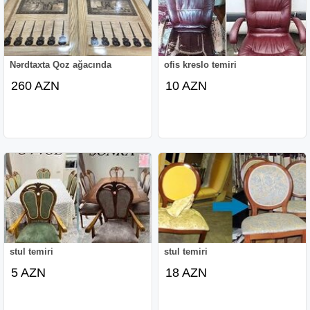
Nərdtaxta Qoz ağacında
ofis kreslo temiri
260 AZN
10 AZN
stul temiri
stul temiri
5 AZN
18 AZN