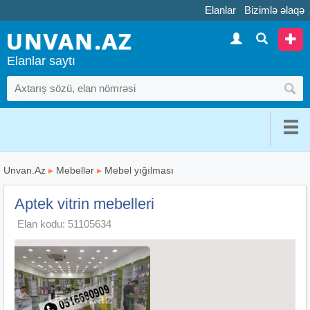
Elanlar
Bizimlə əlaqə
Elanlar saytı
Unvan.Az
▸
Mebellər
▸
Mebel yığılması
Aptek vitrin mebelleri
Elan kodu: 51105634