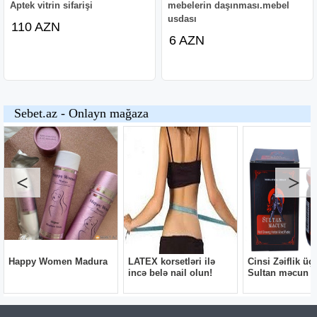
Aptek vitrin sifarişi
mebelerin daşınması.mebel
usdası
110 AZN
6 AZN