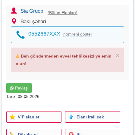
Sia Gruop
(Bütün Elanları)
Bakı şəhəri
0552667XXX
nömrəni göstər
×
⚠
Beh göndərmədən əvvəl təhlükəsizliyə əmin
olun!
Paylaş
Tarix: 09.05.2026
ViP elan et
Elanı irəli çək
Düzəliş et
Sil