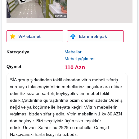
ViP elan et
Elanı irəli çək
Kateqoriya
Mebellər
Mebel yığılması
Qiymət
110 Azn
SİA group şirkətindən təklif almadan
vitrin mebeli
sifariş
verməyə tələsməyin.Vitrin
mebel
lərinzi peşəkarlara etibar
edin.Biz sizə ən sərfəli, keyfiyyətli vitrin mebel təklif
edirik.Çatdırılma quraşdırılma bizim öhdəmizdədir.Ödəniş
nəğd və ya köçürmə ilə həyata keçirilir.Vitrin mebellərin
yığılması bizden sifariş edin. Vitrin mebelinin 1 kv 80 AZN
dən başlayır. Bizi seçdiyiniz üçün sizə təşəkkür
edirik..Ünvan: Xətai r-nu 2929-cu məhəllə. Cəmşid
Naxçıvanski hərbi liseyi ilə üzbəüz.