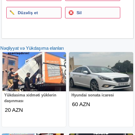
Düzəliş et
Sil
Nəqliyyat və Yükdaşıma elanları
Yükdasima xidməti yüklerin
Hyundai sonata icaresi
daşınması
60 AZN
20 AZN