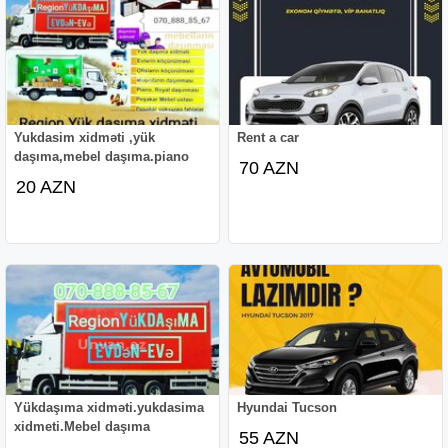
Yukdasim xidməti ,yük
Rent a car
daşıma,mebel daşıma.piano
70 AZN
20 AZN
Yükdaşıma xidməti.yukdasima
Hyundai Tucson
xidmeti.Mebel daşıma
55 AZN