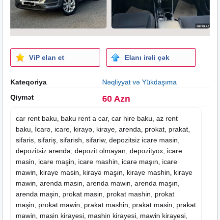
ViP elan et
Elanı irəli çək
Kateqoriya
Nəqliyyat və Yükdaşıma
Qiymət
60 Azn
car rent baku, baku
rent a car
, car hire baku, az rent
baku, İcarə, icare, kirayə, kiraye, arenda, prokat, prakat,
sifaris, sifariş, sifarish, sifariw, depozitsiz icare masin,
depozitsiz arenda, depozit olmayan, depozityox, icare
masin, icare maşin, icare mashin, icarə maşın, icare
mawin,
kiraye masin
, kirayə maşın, kiraye mashin, kiraye
mawin,
arenda masin
, arenda mawin, arenda maşın,
arenda maşin, prokat masin, prokat mashin, prokat
maşin, prokat mawin, prakat mashin, prakat masin, prakat
mawin, masin kirayesi, mashin kirayesi, mawin kirayesi,